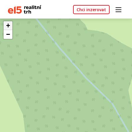
Chci inzerovat
+
−