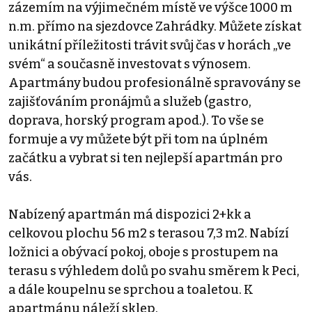
zázemím na výjimečném místě ve výšce 1000 m
n.m. přímo na sjezdovce Zahrádky. Můžete získat
unikátní příležitosti trávit svůj čas v horách „ve
svém“ a současně investovat s výnosem.
Apartmány budou profesionálně spravovány se
zajišťováním pronájmů a služeb (gastro,
doprava, horský program apod.). To vše se
formuje a vy můžete být při tom na úplném
začátku a vybrat si ten nejlepší apartmán pro
vás.
Nabízený apartmán má dispozici 2+kk a
celkovou plochu 56 m2 s terasou 7,3 m2. Nabízí
ložnici a obývací pokoj, oboje s prostupem na
terasu s výhledem dolů po svahu směrem k Peci,
a dále koupelnu se sprchou a toaletou. K
apartmánu náleží sklep.