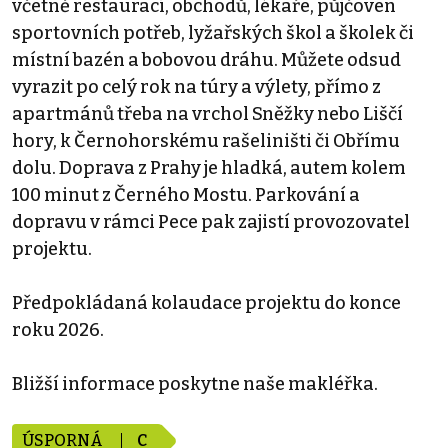
včetně restaurací, obchodů, lékaře, půjčoven
sportovních potřeb, lyžařských škol a školek či
místní bazén a bobovou dráhu. Můžete odsud
vyrazit po celý rok na túry a výlety, přímo z
apartmánů třeba na vrchol Sněžky nebo Liščí
hory, k Černohorskému rašeliništi či Obřímu
dolu. Doprava z Prahy je hladká, autem kolem
100 minut z Černého Mostu. Parkování a
dopravu v rámci Pece pak zajistí provozovatel
projektu.
Předpokládaná kolaudace projektu do konce
roku 2026.
Bližší informace poskytne naše makléřka.
ÚSPORNÁ
C