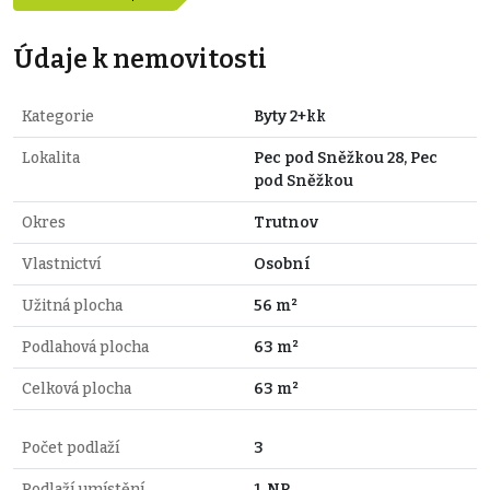
Údaje k nemovitosti
Kategorie
Byty 2+kk
Lokalita
Pec pod Sněžkou 28, Pec
pod Sněžkou
Okres
Trutnov
Vlastnictví
Osobní
Užitná plocha
56 m²
Podlahová plocha
63 m²
Celková plocha
63 m²
Počet podlaží
3
Podlaží umístění
1. NP