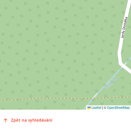
Leaflet
|
©
OpenStreetMap
Zpět na vyhledávání