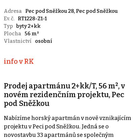
Adresa
Pec pod Sněžkou 28, Pec pod Sněžkou
Ev. č.
RT1228-Z1-1
Typ
byty 2+kk
Plocha
56 m²
Vlastnictví
osobní
info v RK
Prodej apartmánu 2+kk/T, 56 m², v
novém rezidenčním projektu, Pec
pod Sněžkou
Nabízíme horský apartmán v nově vznikajícím
projektu v Peci pod Sněžkou. Jedná se o
novostavbu 33 apartmánů se společným