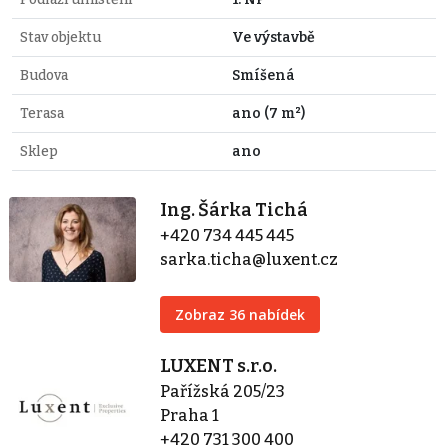
Stav objektu
Ve výstavbě
Budova
Smíšená
Terasa
ano (7 m²)
Sklep
ano
Ing. Šárka Tichá
+420 734 445 445
sarka.ticha@luxent.cz
Zobraz 36 nabídek
LUXENT s.r.o.
Pařížská 205/23
Praha 1
+420 731 300 400