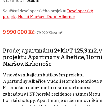
Vlastnictví
osobní
Součástí developerského projektu
Developerský
projekt, Horní Maršov - Dolní Albeřice
9 990 000 Kč
(79 920 Kč za m²)
Prodej apartmánu 2+kk/T, 125,3 m2, v
projektu Apartmány Albeřice, Horní
Maršov, Krkonoše
V nově vznikajícím butikovém projektu
Apartmány Albeřice, v údolí Horního Maršova v
Krkonoších nabízíme luxusní apartmán se
zahradou v 1.NP horské rezidence s atmosférou
horské chalupy. Apartmán je určen milovníkům