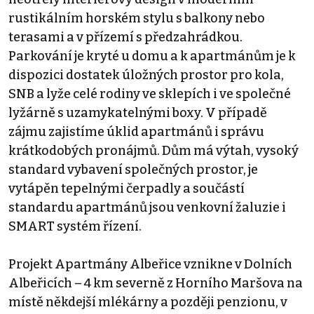
rustikálním horském stylu s balkony nebo
terasami a v přízemí s předzahrádkou.
Parkování je kryté u domu a k apartmánům je k
dispozici dostatek úložných prostor pro kola,
SNB a lyže celé rodiny ve sklepích i ve společné
lyžárně s uzamykatelnými boxy. V případě
zájmu zajistíme úklid apartmánů i správu
krátkodobých pronájmů. Dům má výtah, vysoký
standard vybavení společných prostor, je
vytápěn tepelnými čerpadly a součástí
standardu apartmánů jsou venkovní žaluzie i
SMART systém řízení.
Projekt Apartmány Albeřice vznikne v Dolních
Albeřicích – 4 km severně z Horního Maršova na
místě někdejší mlékárny a později penzionu, v