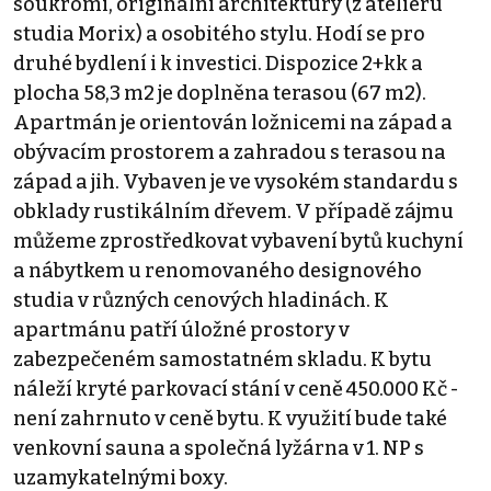
soukromí, originální architektury (z ateliéru
studia Morix) a osobitého stylu. Hodí se pro
druhé bydlení i k investici. Dispozice 2+kk a
plocha 58,3 m2 je doplněna terasou (67 m2).
Apartmán je orientován ložnicemi na západ a
obývacím prostorem a zahradou s terasou na
západ a jih. Vybaven je ve vysokém standardu s
obklady rustikálním dřevem. V případě zájmu
můžeme zprostředkovat vybavení bytů kuchyní
a nábytkem u renomovaného designového
studia v různých cenových hladinách. K
apartmánu patří úložné prostory v
zabezpečeném samostatném skladu. K bytu
náleží kryté parkovací stání v ceně 450.000 Kč -
není zahrnuto v ceně bytu. K využití bude také
venkovní sauna a společná lyžárna v 1. NP s
uzamykatelnými boxy.