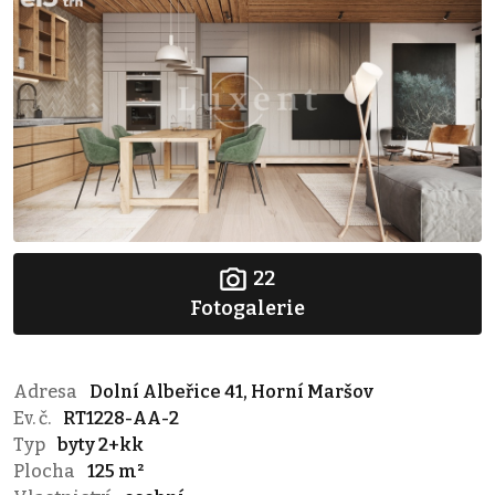
22
Fotogalerie
Adresa
Dolní Albeřice 41, Horní Maršov
Ev. č.
RT1228-AA-2
Typ
byty 2+kk
Plocha
125 m²