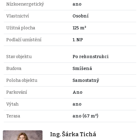
Nízkoenergetický
ano
Vlastnictví
Osobní
Užitná plocha
125 m²
Podlaží umístění
1. NP
Stav objektu
Po rekonstrukci
Budova
Smíšená
Poloha objektu
Samostatný
Parkování
Ano
Výtah
ano
Terasa
ano (67 m²)
Ing. Šárka Tichá