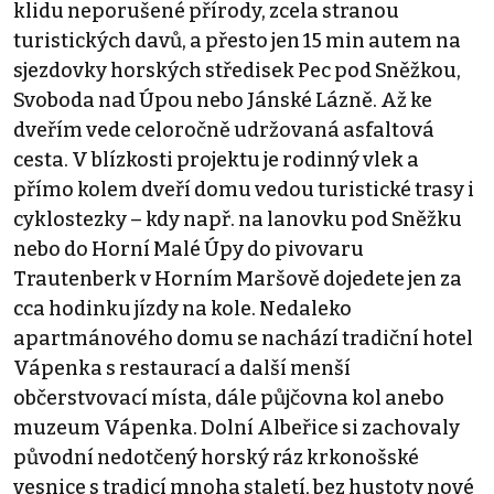
klidu neporušené přírody, zcela stranou
turistických davů, a přesto jen 15 min autem na
sjezdovky horských středisek Pec pod Sněžkou,
Svoboda nad Úpou nebo Jánské Lázně. Až ke
dveřím vede celoročně udržovaná asfaltová
cesta. V blízkosti projektu je rodinný vlek a
přímo kolem dveří domu vedou turistické trasy i
cyklostezky – kdy např. na lanovku pod Sněžku
nebo do Horní Malé Úpy do pivovaru
Trautenberk v Horním Maršově dojedete jen za
cca hodinku jízdy na kole. Nedaleko
apartmánového domu se nachází tradiční hotel
Vápenka s restaurací a další menší
občerstvovací místa, dále půjčovna kol anebo
muzeum Vápenka. Dolní Albeřice si zachovaly
původní nedotčený horský ráz krkonošské
vesnice s tradicí mnoha staletí, bez hustoty nové