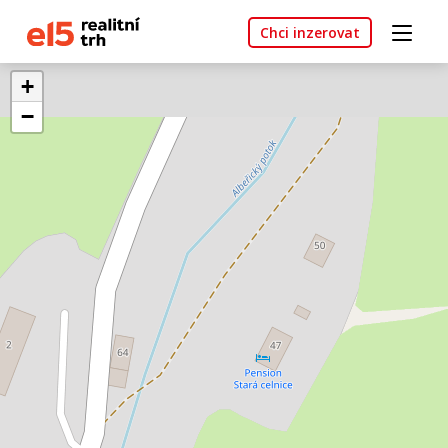
Chci inzerovat
+
−