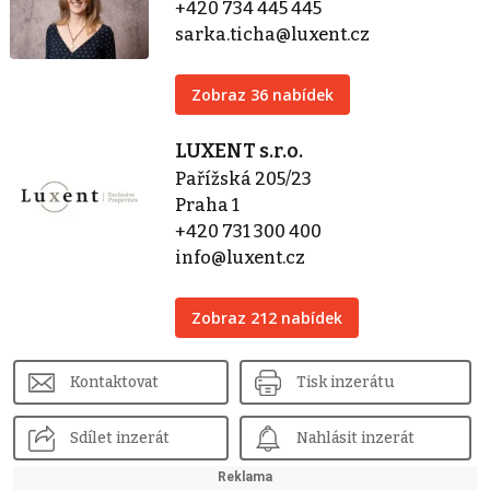
+420 734 445 445
sarka.ticha@luxent.cz
Zobraz 36 nabídek
LUXENT s.r.o.
Pařížská 205/23
Praha 1
+420 731 300 400
info@luxent.cz
Zobraz 212 nabídek
Kontaktovat
Tisk inzerátu
Sdílet inzerát
Nahlásit inzerát