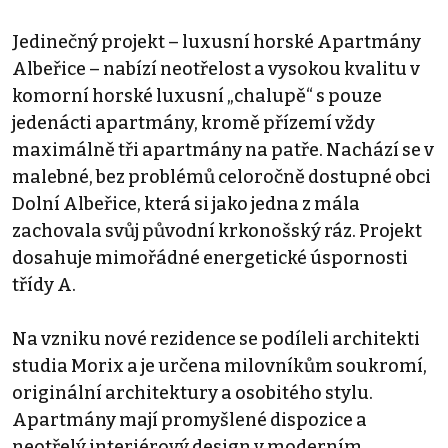
Jedinečný projekt – luxusní horské Apartmány
Albeřice – nabízí neotřelost a vysokou kvalitu v
komorní horské luxusní „chalupě“ s pouze
jedenácti apartmány, kromě přízemí vždy
maximálně tři apartmány na patře. Nachází se v
malebné, bez problémů celoročně dostupné obci
Dolní Albeřice, která si jako jedna z mála
zachovala svůj původní krkonošský ráz. Projekt
dosahuje mimořádné energetické úspornosti
třídy A.
Na vzniku nové rezidence se podíleli architekti
studia Morix a je určena milovníkům soukromí,
originální architektury a osobitého stylu.
Apartmány mají promyšlené dispozice a
neotřelý interiérový design v moderním