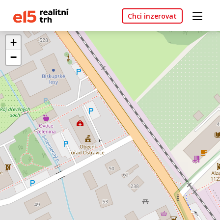
Chci inzerovat
+
−