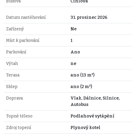
Budova
Cihlová
Datum nastěhování
31. prosinec 2026
Zařízený
Ne
Míst k parkování
1
Parkování
Ano
Výtah
ne
Terasa
ano (13 m²)
Sklep
ano (2 m²)
Doprava
Vlak, Dálnice, Silnice,
Autobus
Topné těleso
Podlahové vytápění
Zdroj topení
Plynový kotel