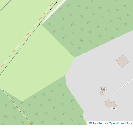
Leaflet
|
©
OpenStreetMap