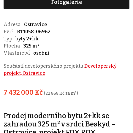
Fotogalerie
Adresa
Ostravice
Ev. č.
RT1058-06962
Typ
byty 2+kk
Plocha
325 m²
Vlastnictví
osobní
Součástí developerského projektu
Developerský
projekt, Ostravice
7 432 000 Kč
(22 868 Kč za m²)
Prodej moderního bytu 2+kk se
zahradou 325 m² v srdci Beskyd –
Ostravice, projekt FOX ROX,