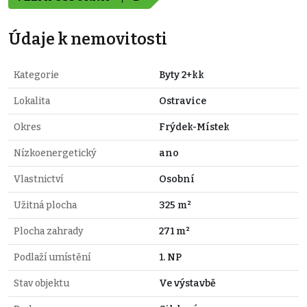
Údaje k nemovitosti
Kategorie
Byty 2+kk
Lokalita
Ostravice
Okres
Frýdek-Místek
Nízkoenergetický
ano
Vlastnictví
Osobní
Užitná plocha
325 m²
Plocha zahrady
271 m²
Podlaží umístění
1. NP
Stav objektu
Ve výstavbě