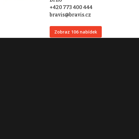
+420 773 400 444
bravis@bravis.cz
Zobraz 106 nabídek
Kontaktovat
Tisk inzerátu
Sdílet inzerát
Nahlásit inzerát