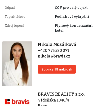
Odpad
ČOV pro celý objekt
Topné těleso
Podlahové vytápění
Zdroj topení
Plynový kondenzační
kotel
Nikola Musálková
+420 775 580 071
nikola@bravis.cz
Zobraz 18 nabídek
BRAVIS REALITY s.r.o.
Vídeňská 1040/4
Brno