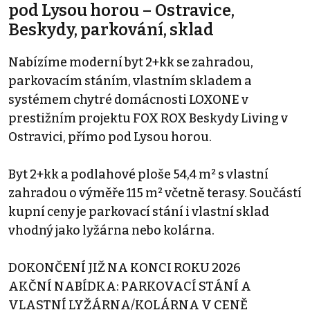
pod Lysou horou – Ostravice,
Beskydy, parkování, sklad
Nabízíme moderní byt 2+kk se zahradou,
parkovacím stáním, vlastním skladem a
systémem chytré domácnosti LOXONE v
prestižním projektu FOX ROX Beskydy Living v
Ostravici, přímo pod Lysou horou.
Byt 2+kk a podlahové ploše 54,4 m² s vlastní
zahradou o výměře 115 m² včetně terasy. Součástí
kupní ceny je parkovací stání i vlastní sklad
vhodný jako lyžárna nebo kolárna.
DOKONČENÍ JIŽ NA KONCI ROKU 2026
AKČNÍ NABÍDKA: PARKOVACÍ STÁNÍ A
VLASTNÍ LYŽÁRNA/KOLÁRNA V CENĚ