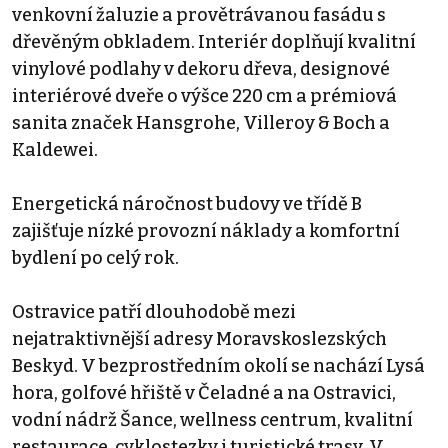
venkovní žaluzie a provětrávanou fasádu s
dřevěným obkladem. Interiér doplňují kvalitní
vinylové podlahy v dekoru dřeva, designové
interiérové ​​dveře o výšce 220 cm a prémiová
sanita značek Hansgrohe, Villeroy & Boch a
Kaldewei.
Energetická náročnost budovy ve třídě B
zajišťuje nízké provozní náklady a komfortní
bydlení po celý rok.
Ostravice patří dlouhodobě mezi
nejatraktivnější adresy Moravskoslezských
Beskyd. V bezprostředním okolí se nachází Lysá
hora, golfové hřiště v Čeladné a na Ostravici,
vodní nádrž Šance, wellness centrum, kvalitní
restaurace, cyklostezky i turistické trasy. V