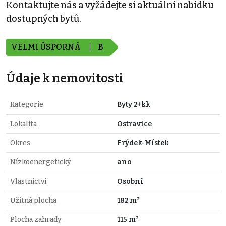
Kontaktujte nás a vyžádejte si aktuální nabídku
dostupných bytů.
VELMI ÚSPORNÁ
B
Údaje k nemovitosti
Kategorie
Byty 2+kk
Lokalita
Ostravice
Okres
Frýdek-Místek
Nízkoenergetický
ano
Vlastnictví
Osobní
Užitná plocha
182 m²
Plocha zahrady
115 m²