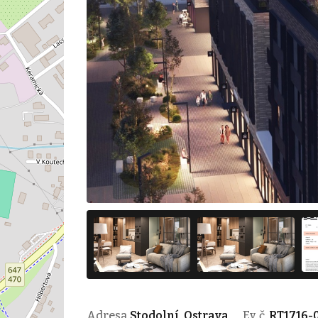
Adresa
Stodolní, Ostrava
Ev. č.
RT1716-