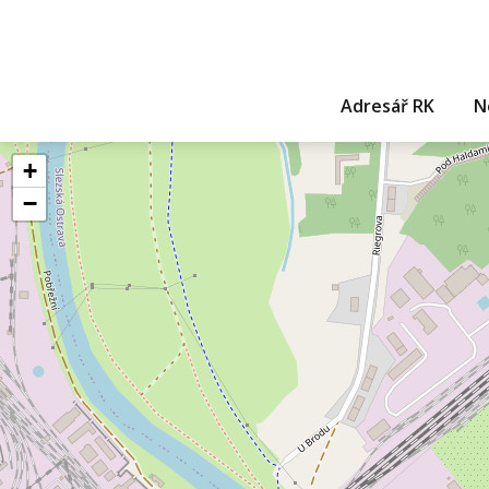
Adresář RK
N
+
−