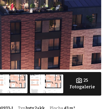
25
Fotogalerie
00933-1
Typ
byty 2+kk
Plocha
43 m²