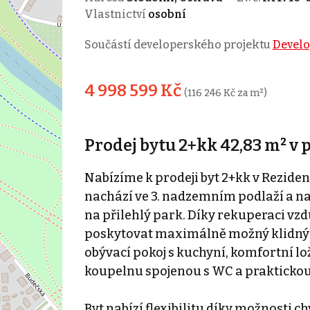
Vlastnictví
osobní
Součástí developerského projektu
Develo
4 998 599 Kč
(116 246 Kč za m²)
Prodej bytu 2+kk 42,83 m² v 
Nabízíme k prodeji byt 2+kk v Rezidenci
nachází ve 3. nadzemním podlaží a n
na přilehlý park. Díky rekuperaci v
poskytovat maximálně možný klidný z
obývací pokoj s kuchyní, komfortní lo
koupelnu spojenou s WC a praktickou
Byt nabízí flexibilitu díky možnosti c