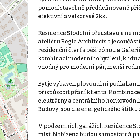
pomocí stavebně předdefinované příčky
efektivní a velkorysé 2kk.
Rezidence Stodolní představuje nejmod
ateliéru Bogle Architects a je součás
rezidenční čtvrť s pěší zónou a Galeri
kombinaci moderního bydlení, klidu a
vhodný pro moderní pár, menší rodin
Byt je vybaven plovoucími podlahami
přizpůsobit přání klienta. Kombinace 
elektrárny a centrálního horkovodníh
Budovy jsou dle energetického štítku 
V podzemních garážích Rezidence Stod
míst. Nabízena budou samostatná park