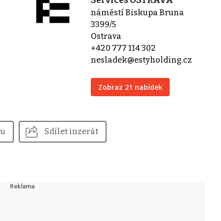
náměstí Biskupa Bruna
3399/5
Ostrava
+420 777 114 302
nesladek@estyholding.cz
Zobraz 21 nabídek
tu
Sdílet inzerát