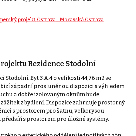
perský projekt, Ostrava - Moravská Ostrava
projektu Rezidence Stodolní
 Stodolní. Byt 3.A.4 o velikosti 44,76 m2 se
abízí západní prosluněnou dispozici s výhledem
zduchu a dobře izolovaným oknům bude
ážitek z bydlení. Dispozice zahrnuje prostorný
žnici s prostorem pro šatnu, velkorysou
 předsíň s prostorem pro úložné systémy.
hytrého a estetického oddělení jednotlivých zón