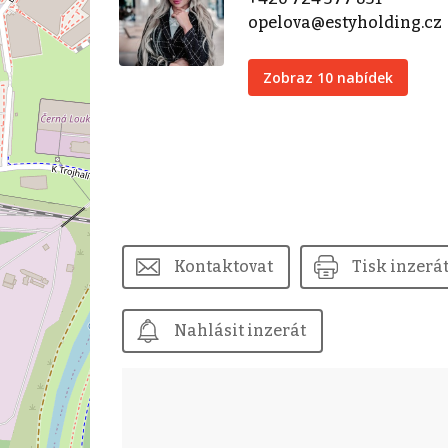
opelova@estyholding.cz
Zobraz 10 nabídek
Kontaktovat
Tisk inzerá
Nahlásit inzerát