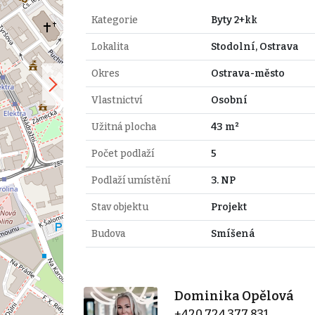
Kategorie
Byty 2+kk
Lokalita
Stodolní, Ostrava
Okres
Ostrava-město
Vlastnictví
Osobní
Užitná plocha
43 m²
Počet podlaží
5
Podlaží umístění
3. NP
Stav objektu
Projekt
Budova
Smíšená
Dominika Opělová
+420 724 377 831