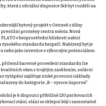
, která z oficiální dispozice 1kk byt rozdělí na
ernější bytový projekt v Ostravě z dílny
tí prestižní proměny centra města. Nová
í PLATO v bezprostřední blízkosti nabízí
 vysokého standardu bezpečí. Nabízený byt je
u nebo jako investice s výborným potenciálem.
, přičemž barevné provedení standardu lze
kvalitních oken s trojitým zasklením, solární
o vytápění zajišťuje nízké provozní náklady.
zařazeny do kategorie „B – vysoce úsporné“.
olní je k dispozici přibližně 120 parkovacích
ovací stání, stání se sklepní kójí i samostatné