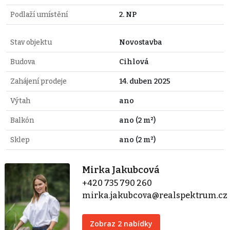
Podlaží umístění
2. NP
Stav objektu
Novostavba
Budova
Cihlová
Zahájení prodeje
14. duben 2025
Výtah
ano
Balkón
ano (2 m²)
Sklep
ano (2 m²)
Mirka Jakubcová
+420 735 790 260
mirka.jakubcova@realspektrum.cz
Zobraz 2 nabídky