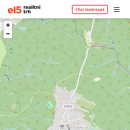
Chci inzerovat
+
−