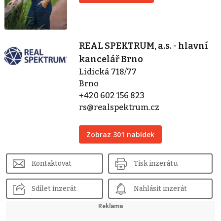
REAL SPEKTRUM, a.s. - hlavní
kancelář Brno
Lidická 718/77
Brno
+420 602 156 823
rs@realspektrum.cz
Zobraz 301 nabídek
Kontaktovat
Tisk inzerátu
Sdílet inzerát
Nahlásit inzerát