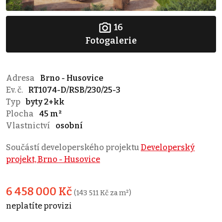
16
Fotogalerie
Adresa
Brno - Husovice
Ev. č.
RT1074-D/RSB/230/25-3
Typ
byty 2+kk
Plocha
45 m²
Vlastnictví
osobní
Součástí developerského projektu
Developerský
projekt, Brno - Husovice
6 458 000 Kč
(143 511 Kč za m²)
neplatíte provizi