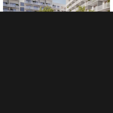
Prodej bytu 1+kk 30 m², Brno - Husovice
5 042 000 Kč
(168 067 Kč za m²)
Typ
byty 1+kk
Plocha
30 m²