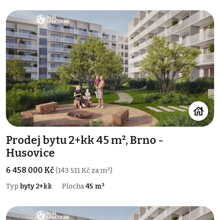
Prodej bytu 2+kk 45 m², Brno -
Husovice
6 458 000 Kč
(143 511 Kč za m²)
Typ
byty 2+kk
Plocha
45 m²