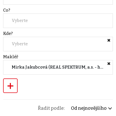
Co?
Vyberte
Kde?
Vyberte
Makléř
Mirka Jakubcová (REAL SPEKTRUM, a.s. - hlavní kancelář Brno)
+
Řadit podle:
Od nejnovějšího