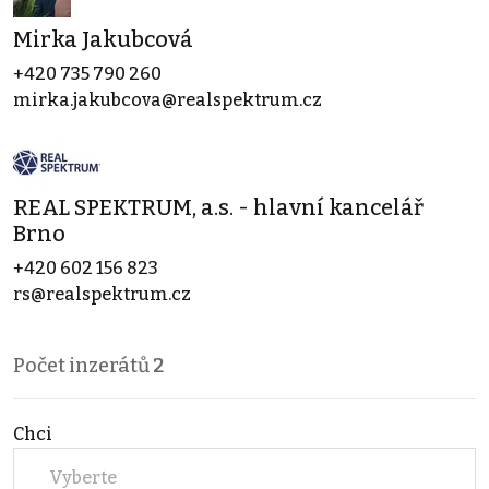
Mirka Jakubcová
+420 735 790 260
mirka.jakubcova@realspektrum.cz
REAL SPEKTRUM, a.s. - hlavní kancelář
Brno
+420 602 156 823
rs@realspektrum.cz
Počet inzerátů
2
Chci
Vyberte