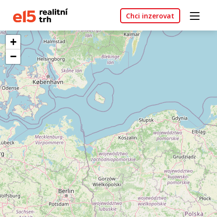
Chci inzerovat
+
−