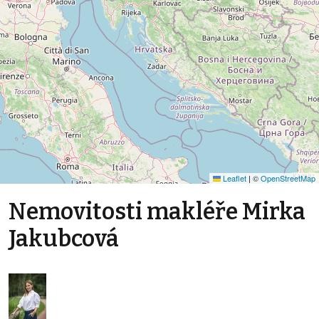
Leaflet
|
©
OpenStreetMap
Nemovitosti makléře Mirka
Jakubcová