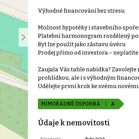
Výhodné financování bez stresu
Možnost hypotéky i stavebního spoře
Platební harmonogram rozdělený pod
Byt lze použít jako zástavu úvěru
Prodej přímo od investora – neplatíte
Zaujala Vás tahle nabídka? Zavolejte
prohlídkou, ale i s výhodným financ
Udělejte první krok ke svému novém
MIMOŘÁDNĚ ÚSPORNÁ
A
Údaje k nemovitosti