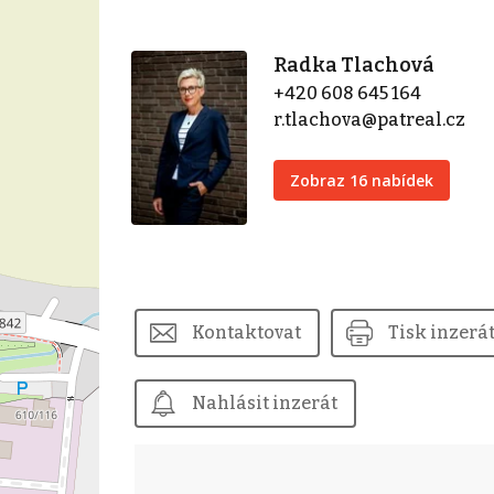
Radka Tlachová
+420 608 645 164
r.tlachova@patreal.cz
Zobraz 16 nabídek
Kontaktovat
Tisk inzerá
Nahlásit inzerát