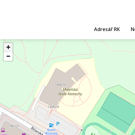
Adresář RK
N
+
−