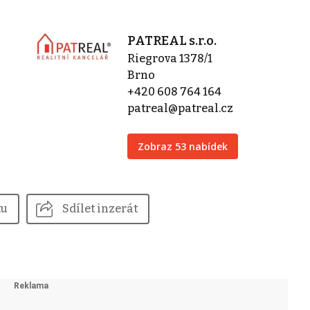
PATREAL s.r.o.
Riegrova 1378/1
Brno
+420 608 764 164
patreal@patreal.cz
Zobraz 53 nabídek
tu
Sdílet inzerát