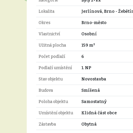
Kategorie
Byty 2+kk
Lokalita
Jerlínová, Brno - Žebětí
Okres
Brno-město
Vlastnictví
Osobní
Užitná plocha
159 m²
Počet podlaží
6
Podlaží umístění
1. NP
Stav objektu
Novostavba
Budova
Smíšená
Poloha objektu
Samostatný
Umístění objektu
Klidná část obce
Zástavba
Obytná