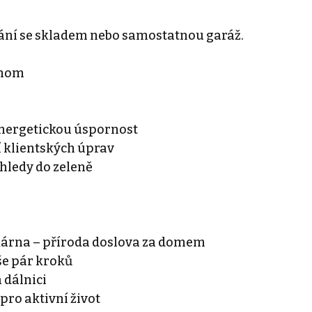
stání se skladem nebo samostatnou garáž.
dnom
 energetickou úspornost
 klientských úprav
hledy do zeleně
ekárna – příroda doslova za domem
vše pár kroků
 dálnici
 pro aktivní život