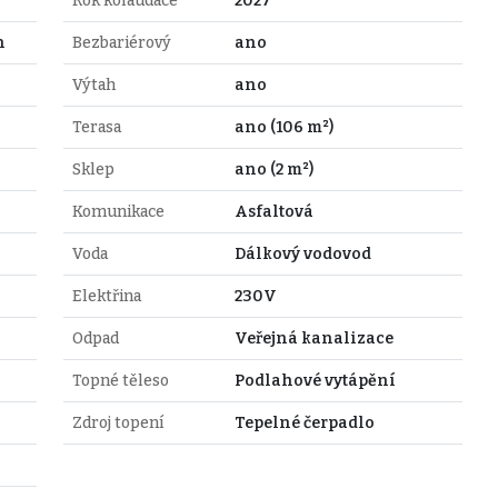
Rok kolaudace
2027
n
Bezbariérový
ano
Výtah
ano
Terasa
ano (106 m²)
Sklep
ano (2 m²)
Komunikace
Asfaltová
Voda
Dálkový vodovod
Elektřina
230V
Odpad
Veřejná kanalizace
Topné těleso
Podlahové vytápění
Zdroj topení
Tepelné čerpadlo