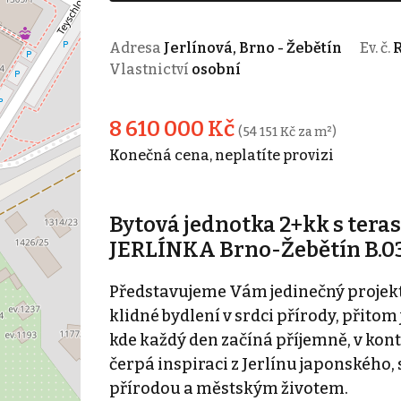
Adresa
Jerlínová, Brno - Žebětín
Ev. č.
R
Vlastnictví
osobní
8 610 000 Kč
(54 151 Kč za m²)
Konečná cena, neplatíte provizi
Bytová jednotka 2+kk s ter
JERLÍNKA Brno-Žebětín B.03 
Představujeme Vám jedinečný projekt 
klidné bydlení v srdci přírody, přitom
kde každý den začíná příjemně, v kont
čerpá inspiraci z Jerlínu japonského,
přírodou a městským životem.