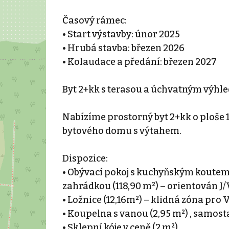
Časový rámec:
• Start výstavby: únor 2025
• Hrubá stavba: březen 2026
• Kolaudace a předání: březen 2027
Byt 2+kk s terasou a úchvatným výhl
Nabízíme prostorný byt 2+kk o ploše 
bytového domu s výtahem.
Dispozice:
• Obývací pokoj s kuchyňským koutem 
zahrádkou (118,90 m²) – orientován J/
• Ložnice (12,16m²) – klidná zóna pro
• Koupelna s vanou (2,95 m²) , samost
• Sklepní kóje v ceně (2 m²)