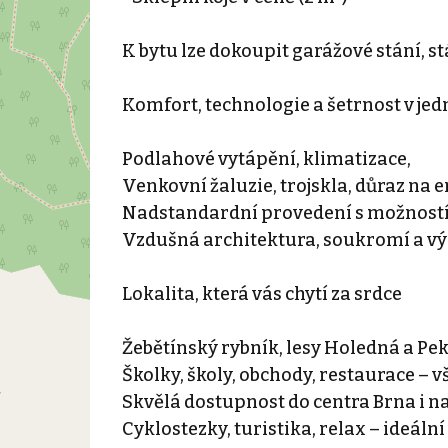
K bytu lze dokoupit garážové stání, 
Komfort, technologie a šetrnost v je
Podlahové vytápění, klimatizace,
Venkovní žaluzie, trojskla, důraz na
Nadstandardní provedení s možností
Vzdušná architektura, soukromí a vý
Lokalita, která vás chytí za srdce
Žebětínský rybník, lesy Holedná a P
Školky, školy, obchody, restaurace – 
Skvělá dostupnost do centra Brna i na
Cyklostezky, turistika, relax – ideální