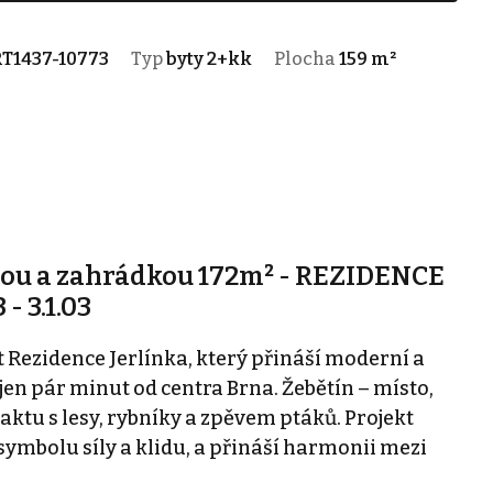
T1437-10773
Typ
byty 2+kk
Plocha
159 m²
asou a zahrádkou 172m² - REZIDENCE
- 3.1.03
Rezidence Jerlínka, který přináší moderní a
 jen pár minut od centra Brna. Žebětín – místo,
aktu s lesy, rybníky a zpěvem ptáků. Projekt
 symbolu síly a klidu, a přináší harmonii mezi