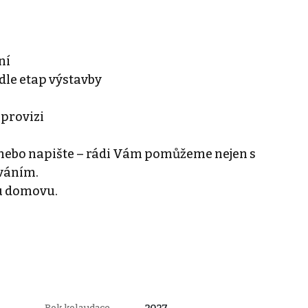
ní
le etap výstavby
 provizi
 nebo napište – rádi Vám pomůžeme nejen s
ováním.
u domovu.