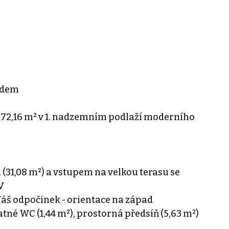
edem
172,16 m² v 1. nadzemním podlaží moderního
(31,08 m²) a vstupem na velkou terasu se
V
 Váš odpočinek - orientace na západ
atné WC (1,44 m²), prostorná předsíň (5,63 m²)