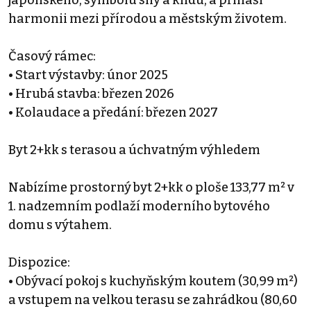
harmonii mezi přírodou a městským životem.
Časový rámec:
• Start výstavby: únor 2025
• Hrubá stavba: březen 2026
• Kolaudace a předání: březen 2027
Byt 2+kk s terasou a úchvatným výhledem
Nabízíme prostorný byt 2+kk o ploše 133,77 m² v
1. nadzemním podlaží moderního bytového
domu s výtahem.
Dispozice:
• Obývací pokoj s kuchyňským koutem (30,99 m²)
a vstupem na velkou terasu se zahrádkou (80,60