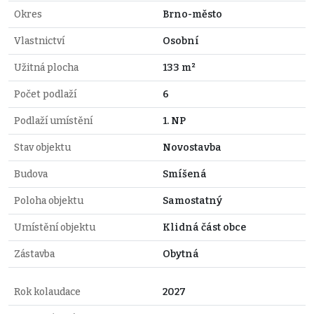
Okres
Brno-město
Vlastnictví
Osobní
Užitná plocha
133 m²
Počet podlaží
6
Podlaží umístění
1. NP
Stav objektu
Novostavba
Budova
Smíšená
Poloha objektu
Samostatný
Umístění objektu
Klidná část obce
Zástavba
Obytná
Rok kolaudace
2027