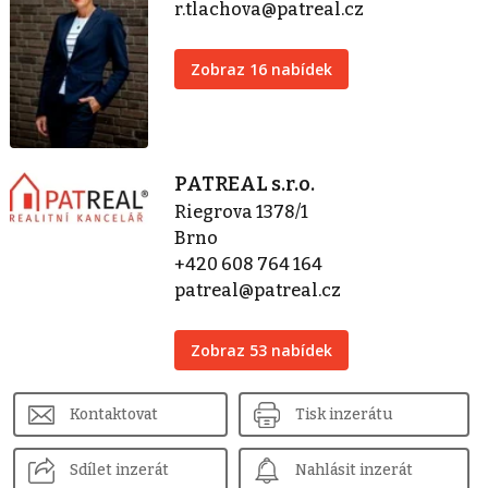
r.tlachova@patreal.cz
Zobraz 16 nabídek
PATREAL s.r.o.
Riegrova 1378/1
Brno
+420 608 764 164
patreal@patreal.cz
Zobraz 53 nabídek
Kontaktovat
Tisk inzerátu
Sdílet inzerát
Nahlásit inzerát