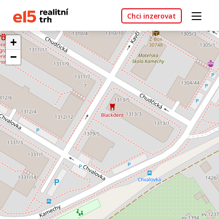
Chci inzerovat
+
−