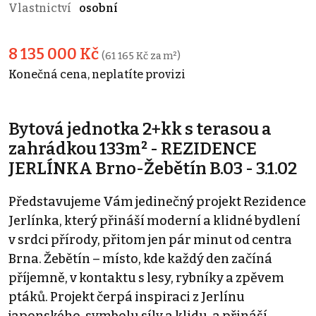
Vlastnictví
osobní
8 135 000 Kč
(61 165 Kč za m²)
Konečná cena, neplatíte provizi
Bytová jednotka 2+kk s terasou a
zahrádkou 133m² - REZIDENCE
JERLÍNKA Brno-Žebětín B.03 - 3.1.02
Představujeme Vám jedinečný projekt Rezidence
Jerlínka, který přináší moderní a klidné bydlení
v srdci přírody, přitom jen pár minut od centra
Brna. Žebětín – místo, kde každý den začíná
příjemně, v kontaktu s lesy, rybníky a zpěvem
ptáků. Projekt čerpá inspiraci z Jerlínu
japonského, symbolu síly a klidu, a přináší