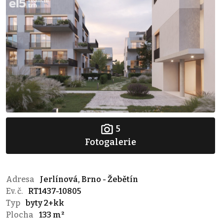
5
Fotogalerie
Adresa
Jerlínová, Brno - Žebětín
Ev. č.
RT1437-10805
Typ
byty 2+kk
Plocha
133 m²