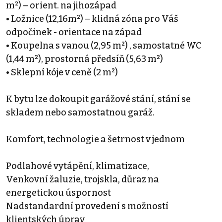
m²) – orient. na jihozápad
• Ložnice (12,16m²) – klidná zóna pro Váš
odpočinek - orientace na západ
• Koupelna s vanou (2,95 m²) , samostatné WC
(1,44 m²), prostorná předsíň (5,63 m²)
• Sklepní kóje v ceně (2 m²)
K bytu lze dokoupit garážové stání, stání se
skladem nebo samostatnou garáž.
Komfort, technologie a šetrnost v jednom
Podlahové vytápění, klimatizace,
Venkovní žaluzie, trojskla, důraz na
energetickou úspornost
Nadstandardní provedení s možností
klientských úprav