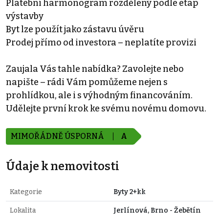
Platební harmonogram rozdělený podle etap
výstavby
Byt lze použít jako zástavu úvěru
Prodej přímo od investora – neplatíte provizi
Zaujala Vás tahle nabídka? Zavolejte nebo
napište – rádi Vám pomůžeme nejen s
prohlídkou, ale i s výhodným financováním.
Udělejte první krok ke svému novému domovu.
MIMOŘÁDNĚ ÚSPORNÁ
A
Údaje k nemovitosti
Kategorie
Byty 2+kk
Lokalita
Jerlínová, Brno - Žebětín