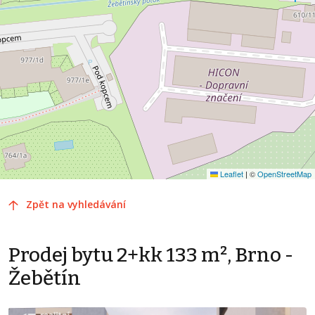
Leaflet
|
©
OpenStreetMap
Zpět na vyhledávání
Prodej bytu 2+kk 133 m², Brno -
Žebětín