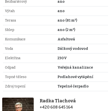
Bezbariérový
ano
Výtah
ano
Terasa
ano (81 m²)
Sklep
ano (2 m²)
Komunikace
Asfaltová
Voda
Dálkový vodovod
Elektřina
230V
Odpad
Veřejná kanalizace
Topné těleso
Podlahové vytápění
Zdroj topení
Tepelné čerpadlo
Radka Tlachová
+420 608 645 164