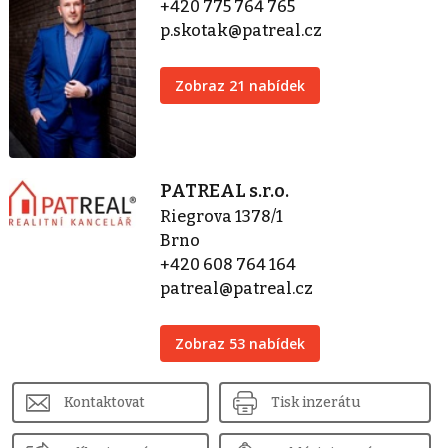
+420 775 764 765
p.skotak@patreal.cz
Zobraz 21 nabídek
PATREAL s.r.o.
Riegrova 1378/1
Brno
+420 608 764 164
patreal@patreal.cz
Zobraz 53 nabídek
Kontaktovat
Tisk inzerátu