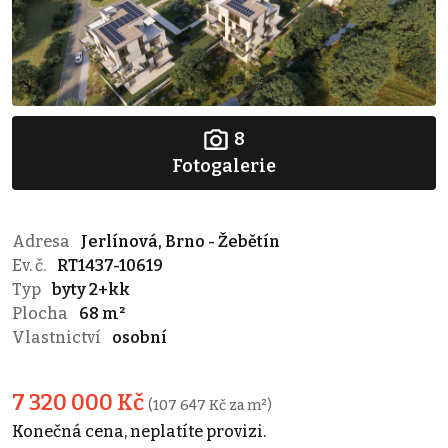
8
Fotogalerie
Adresa
Jerlínová, Brno - Žebětín
Ev. č.
RT1437-10619
Typ
byty 2+kk
Plocha
68 m²
Vlastnictví
osobní
7 320 000 Kč
(107 647 Kč za m²)
Konečná cena, neplatíte provizi.