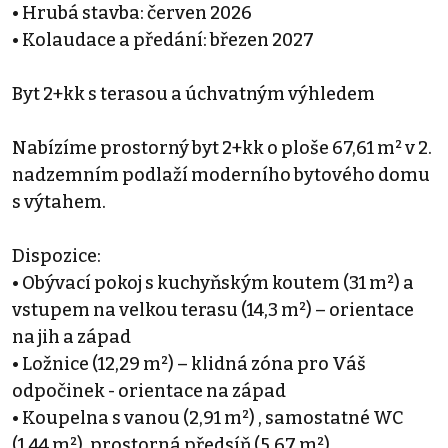
• Hrubá stavba: červen 2026
• Kolaudace a předání: březen 2027
Byt 2+kk s terasou a úchvatným výhledem
Nabízíme prostorný byt 2+kk o ploše 67,61 m² v 2.
nadzemním podlaží moderního bytového domu
s výtahem.
Dispozice:
• Obývací pokoj s kuchyňským koutem (31 m²) a
vstupem na velkou terasu (14,3 m²) – orientace
na jih a západ
• Ložnice (12,29 m²) – klidná zóna pro Váš
odpočinek - orientace na západ
• Koupelna s vanou (2,91 m²) , samostatné WC
(1,44 m²), prostorná předsíň (5,67 m²)