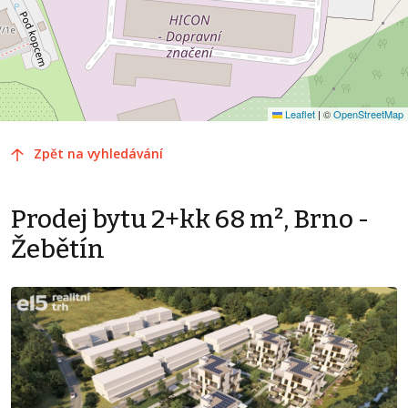
Leaflet
|
©
OpenStreetMap
Zpět na vyhledávání
Prodej bytu 2+kk 68 m², Brno -
Žebětín