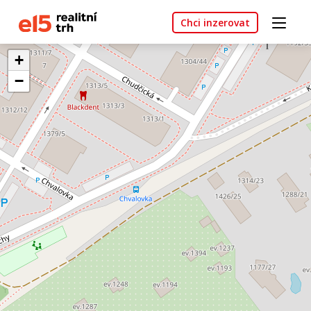
Chci inzerovat
+
−