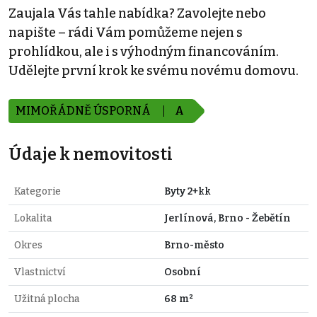
Zaujala Vás tahle nabídka? Zavolejte nebo
napište – rádi Vám pomůžeme nejen s
prohlídkou, ale i s výhodným financováním.
Udělejte první krok ke svému novému domovu.
MIMOŘÁDNĚ ÚSPORNÁ
A
Údaje k nemovitosti
Kategorie
Byty 2+kk
Lokalita
Jerlínová, Brno - Žebětín
Okres
Brno-město
Vlastnictví
Osobní
Užitná plocha
68 m²