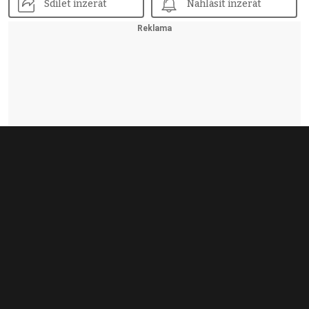
Sdílet inzerát
Nahlásit inzerát