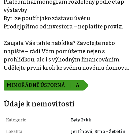
Platební harmonogram rozdělený podle etap
výstavby
Byt lze použít jako zástavu úvěru
Prodej přímo od investora – neplatíte provizi
Zaujala Vás tahle nabídka? Zavolejte nebo
napište – rádi Vám pomůžeme nejen s
prohlídkou, ale i s výhodným financováním.
Udělejte první krok ke svému novému domovu.
MIMOŘÁDNĚ ÚSPORNÁ
A
Údaje k nemovitosti
Kategorie
Byty 2+kk
Lokalita
Jerlínová, Brno - Žebětín