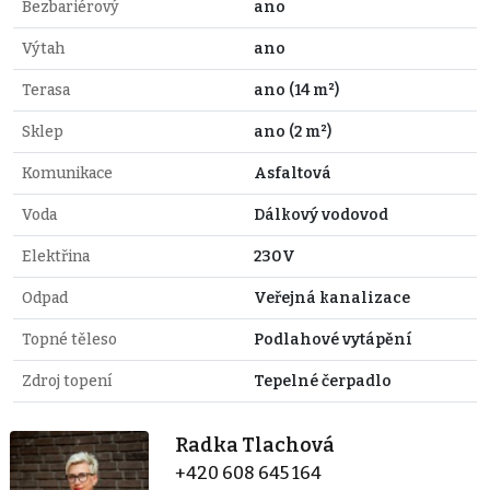
Bezbariérový
ano
Výtah
ano
Terasa
ano (14 m²)
Sklep
ano (2 m²)
Komunikace
Asfaltová
Voda
Dálkový vodovod
Elektřina
230V
Odpad
Veřejná kanalizace
Topné těleso
Podlahové vytápění
Zdroj topení
Tepelné čerpadlo
Radka Tlachová
+420 608 645 164