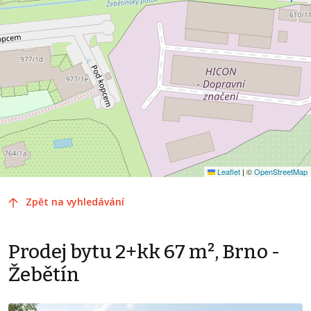
Leaflet
|
©
OpenStreetMap
Zpět na vyhledávání
Prodej bytu 2+kk 67 m², Brno -
Žebětín