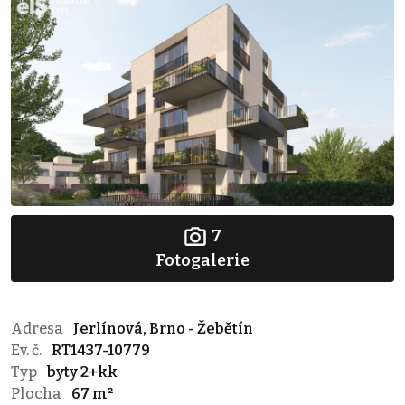
7
Fotogalerie
Adresa
Jerlínová, Brno - Žebětín
Ev. č.
RT1437-10779
Typ
byty 2+kk
Plocha
67 m²