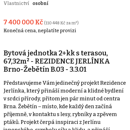
Vlastnictví
osobní
7 400 000 Kč
(110 448 Kč za m²)
Konečná cena, neplatíte provizi
Bytová jednotka 2+kk s terasou,
67,32m² - REZIDENCE JERLÍNKA
Brno-Žebětín B.03 - 3.3.01
Představujeme Vám jedinečný projekt Rezidence
Jerlínka, který přináší moderní a klidné bydlení
v srdci přírody, přitom jen pár minut od centra
Brna. Žebětín – místo, kde každý den začíná
příjemně, v kontaktu s lesy, rybníky a zpěvem
ptáků. Projekt čerpá inspiraci z Jerlínu
japonského, symbolu síly a klidu, a přináší