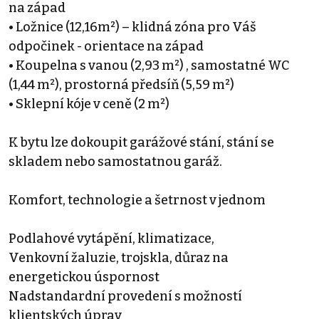
na západ
• Ložnice (12,16m²) – klidná zóna pro Váš
odpočinek - orientace na západ
• Koupelna s vanou (2,93 m²) , samostatné WC
(1,44 m²), prostorná předsíň (5,59 m²)
• Sklepní kóje v ceně (2 m²)
K bytu lze dokoupit garážové stání, stání se
skladem nebo samostatnou garáž.
Komfort, technologie a šetrnost v jednom
Podlahové vytápění, klimatizace,
Venkovní žaluzie, trojskla, důraz na
energetickou úspornost
Nadstandardní provedení s možností
klientských úprav