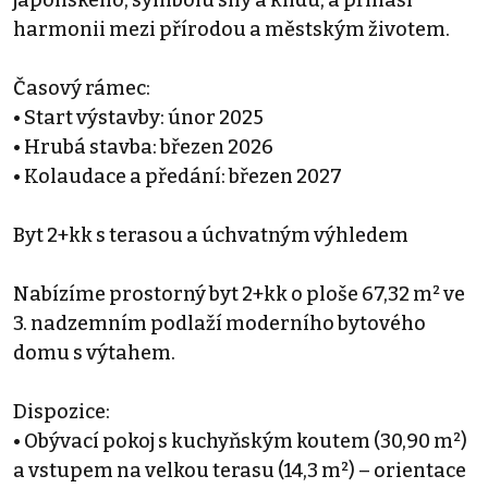
harmonii mezi přírodou a městským životem.
Časový rámec:
• Start výstavby: únor 2025
• Hrubá stavba: březen 2026
• Kolaudace a předání: březen 2027
Byt 2+kk s terasou a úchvatným výhledem
Nabízíme prostorný byt 2+kk o ploše 67,32 m² ve
3. nadzemním podlaží moderního bytového
domu s výtahem.
Dispozice:
• Obývací pokoj s kuchyňským koutem (30,90 m²)
a vstupem na velkou terasu (14,3 m²) – orientace