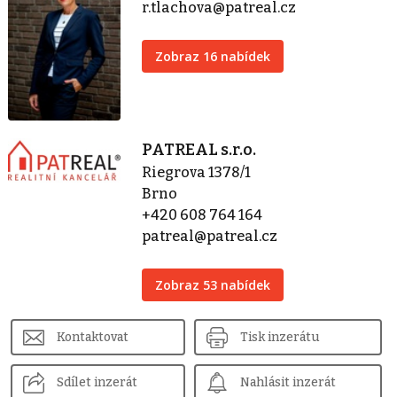
r.tlachova@patreal.cz
Zobraz 16 nabídek
PATREAL s.r.o.
Riegrova 1378/1
Brno
+420 608 764 164
patreal@patreal.cz
Zobraz 53 nabídek
Kontaktovat
Tisk inzerátu
Sdílet inzerát
Nahlásit inzerát