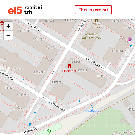
Chci inzerovat
+
−