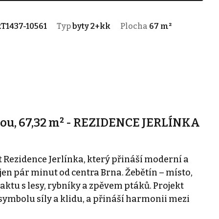
T1437-10561
Typ
byty 2+kk
Plocha
67 m²
sou, 67,32 m² - REZIDENCE JERLÍNKA
Rezidence Jerlínka, který přináší moderní a
 jen pár minut od centra Brna. Žebětín – místo,
aktu s lesy, rybníky a zpěvem ptáků. Projekt
 symbolu síly a klidu, a přináší harmonii mezi