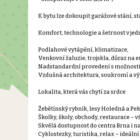
K bytu lze dokoupit garážové stání, 
Komfort, technologie a šetrnost v je
Podlahové vytápění, klimatizace,
Venkovní žaluzie, trojskla, důraz na
Nadstandardní provedení s možností
Vzdušná architektura, soukromí a vý
Lokalita, která vás chytí za srdce
Žebětínský rybník, lesy Holedná a P
Školky, školy, obchody, restaurace – 
Skvělá dostupnost do centra Brna i na
Cyklostezky, turistika, relax – ideální