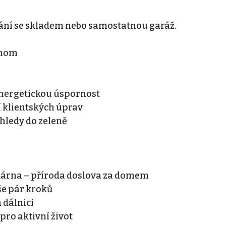
stání se skladem nebo samostatnou garáž.
dnom
 energetickou úspornost
 klientských úprav
hledy do zeleně
ekárna – příroda doslova za domem
vše pár kroků
 dálnici
 pro aktivní život