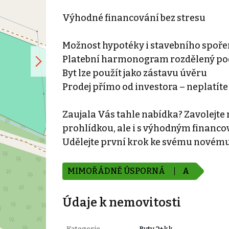
Výhodné financování bez stresu
Možnost hypotéky i stavebního spoře
Platební harmonogram rozdělený pod
Byt lze použít jako zástavu úvěru
Prodej přímo od investora – neplatíte
Zaujala Vás tahle nabídka? Zavolejte
prohlídkou, ale i s výhodným financ
Udělejte první krok ke svému novém
MIMOŘÁDNĚ ÚSPORNÁ
A
Údaje k nemovitosti