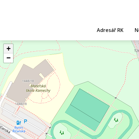
Adresář RK
N
+
−