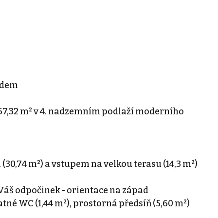
edem
 67,32 m² v 4. nadzemním podlaží moderního
30,74 m²) a vstupem na velkou terasu (14,3 m²)
o Váš odpočinek - orientace na západ
atné WC (1,44 m²), prostorná předsíň (5,60 m²)