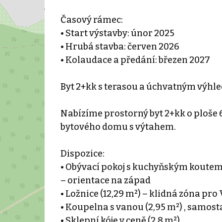
Časový rámec:
• Start výstavby: únor 2025
• Hrubá stavba: červen 2026
• Kolaudace a předání: březen 2027
Byt 2+kk s terasou a úchvatným výhl
Nabízíme prostorný byt 2+kk o ploše
bytového domu s výtahem.
Dispozice:
• Obývací pokoj s kuchyňským koutem (
– orientace na západ
• Ložnice (12,29 m²) – klidná zóna pr
• Koupelna s vanou (2,95 m²) , samost
• Sklepní kóje v ceně (2,8 m²)