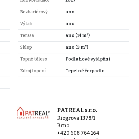
Rok kolaudace
2027
n
Bezbariérový
ano
Výtah
ano
Terasa
ano (14 m²)
Sklep
ano (3 m²)
Topné těleso
Podlahové vytápění
Zdroj topení
Tepelné čerpadlo
PATREAL s.r.o.
Riegrova 1378/1
Brno
+420 608 764 164