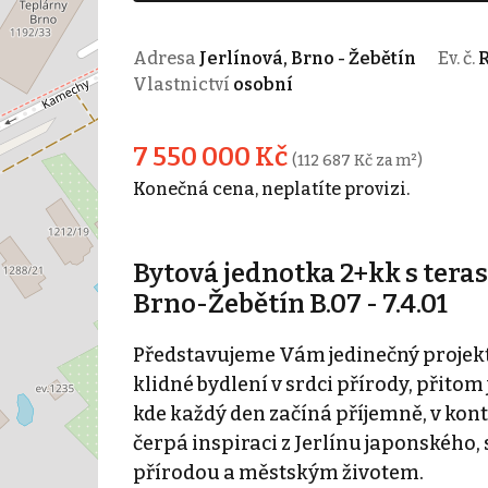
Adresa
Jerlínová, Brno - Žebětín
Ev. č.
R
Vlastnictví
osobní
7 550 000 Kč
(112 687 Kč za m²)
Konečná cena, neplatíte provizi.
Bytová jednotka 2+kk s tera
Brno-Žebětín B.07 - 7.4.01
Představujeme Vám jedinečný projekt 
klidné bydlení v srdci přírody, přitom
kde každý den začíná příjemně, v kont
čerpá inspiraci z Jerlínu japonského,
přírodou a městským životem.