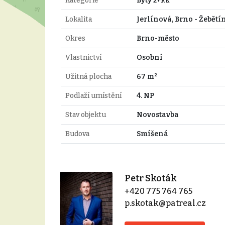
Kategorie
Byty 2+kk
Lokalita
Jerlínová, Brno - Žebětí
Okres
Brno-město
Vlastnictví
Osobní
Užitná plocha
67 m²
Podlaží umístění
4. NP
Stav objektu
Novostavba
Budova
Smíšená
Petr Skoták
+420 775 764 765
p.skotak@patreal.cz