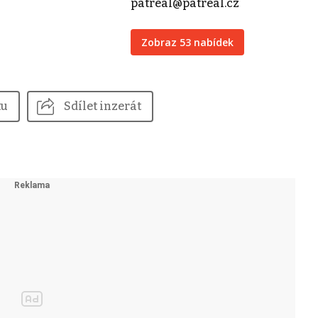
patreal@patreal.cz
Zobraz 53 nabídek
tu
Sdílet inzerát