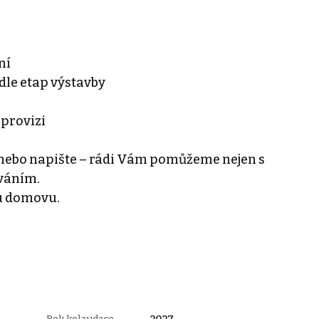
ní
le etap výstavby
 provizi
 nebo napište – rádi Vám pomůžeme nejen s
ováním.
u domovu.