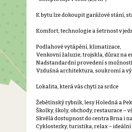
K bytu lze dokoupit garážové stání, 
Komfort, technologie a šetrnost v je
Podlahové vytápění, klimatizace,
Venkovní žaluzie, trojskla, důraz na
Nadstandardní provedení s možností
Vzdušná architektura, soukromí a vý
Lokalita, která vás chytí za srdce
Žebětínský rybník, lesy Holedná a P
Školky, školy, obchody, restaurace – 
Skvělá dostupnost do centra Brna i na
Cyklostezky, turistika, relax – ideální