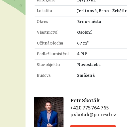
Kategorie
Byty 2+kk
Lokalita
Jerlínová, Brno - Žebětí
Okres
Brno-město
Vlastnictví
Osobní
Užitná plocha
67 m²
Podlaží umístění
4. NP
Stav objektu
Novostavba
Budova
Smíšená
Petr Skoták
+420 775 764 765
p.skotak@patreal.cz