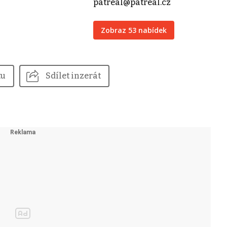
patreal@patreal.cz
Zobraz 53 nabídek
tu
Sdílet inzerát