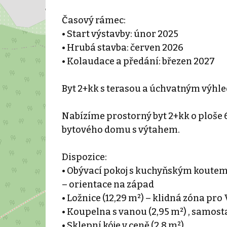
Časový rámec:
• Start výstavby: únor 2025
• Hrubá stavba: červen 2026
• Kolaudace a předání: březen 2027
Byt 2+kk s terasou a úchvatným výhl
Nabízíme prostorný byt 2+kk o ploše
bytového domu s výtahem.
Dispozice:
• Obývací pokoj s kuchyňským koutem (
– orientace na západ
• Ložnice (12,29 m²) – klidná zóna pr
• Koupelna s vanou (2,95 m²) , samost
• Sklepní kóje v ceně (2,8 m²)