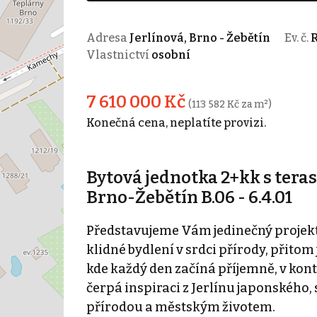
Adresa
Jerlínová, Brno - Žebětín
Ev. č.
R
Vlastnictví
osobní
7 610 000 Kč
(113 582 Kč za m²)
Konečná cena, neplatíte provizi.
Bytová jednotka 2+kk s tera
Brno-Žebětín B.06 - 6.4.01
Představujeme Vám jedinečný projekt 
klidné bydlení v srdci přírody, přitom
kde každý den začíná příjemně, v kont
čerpá inspiraci z Jerlínu japonského,
přírodou a městským životem.