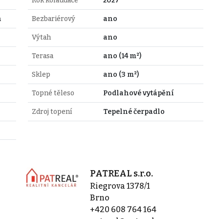
Rok kolaudace
2027
n
Bezbariérový
ano
Výtah
ano
Terasa
ano (14 m²)
Sklep
ano (3 m²)
Topné těleso
Podlahové vytápění
Zdroj topení
Tepelné čerpadlo
PATREAL s.r.o.
Riegrova 1378/1
Brno
+420 608 764 164