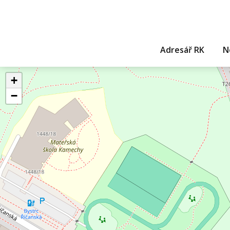
Adresář RK
N
+
−