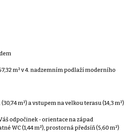
edem
 67,32 m² v 4. nadzemním podlaží moderního
30,74 m²) a vstupem na velkou terasu (14,3 m²)
o Váš odpočinek - orientace na západ
atné WC (1,44 m²), prostorná předsíň (5,60 m²)