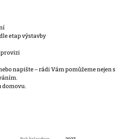
ní
le etap výstavby
 provizi
 nebo napište – rádi Vám pomůžeme nejen s
ováním.
u domovu.