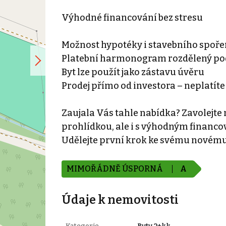
Výhodné financování bez stresu
Možnost hypotéky i stavebního spoře
Platební harmonogram rozdělený pod
Byt lze použít jako zástavu úvěru
Prodej přímo od investora – neplatíte
Zaujala Vás tahle nabídka? Zavolejte
prohlídkou, ale i s výhodným financ
Udělejte první krok ke svému novém
MIMOŘÁDNĚ ÚSPORNÁ
A
Údaje k nemovitosti