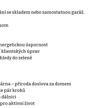
stání se skladem nebo samostatnou garáž.
dnom
 energetickou úspornost
 klientských úprav
hledy do zeleně
ekárna – příroda doslova za domem
vše pár kroků
 dálnici
 pro aktivní život