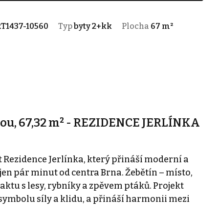
T1437-10560
Typ
byty 2+kk
Plocha
67 m²
sou, 67,32 m² - REZIDENCE JERLÍNKA
Rezidence Jerlínka, který přináší moderní a
 jen pár minut od centra Brna. Žebětín – místo,
aktu s lesy, rybníky a zpěvem ptáků. Projekt
 symbolu síly a klidu, a přináší harmonii mezi