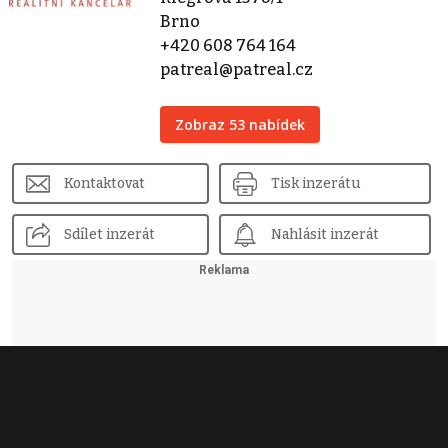
Brno
+420 608 764 164
patreal@patreal.cz
Zobraz 53 nabídek
Kontaktovat
Tisk inzerátu
Sdílet inzerát
Nahlásit inzerát