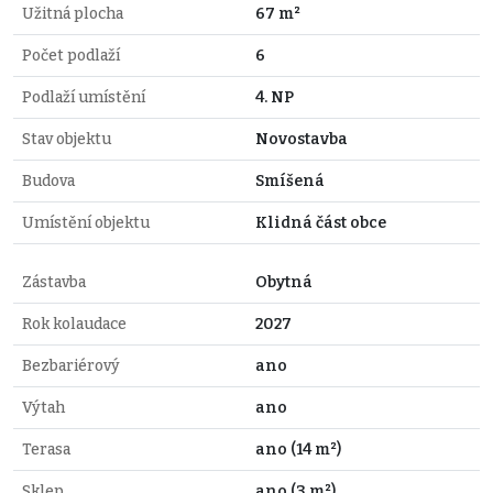
Užitná plocha
67 m²
Počet podlaží
6
Podlaží umístění
4. NP
Stav objektu
Novostavba
Budova
Smíšená
Umístění objektu
Klidná část obce
Zástavba
Obytná
Rok kolaudace
2027
Bezbariérový
ano
Výtah
ano
Terasa
ano (14 m²)
Sklep
ano (3 m²)