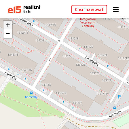
Chci inzerovat
+
−