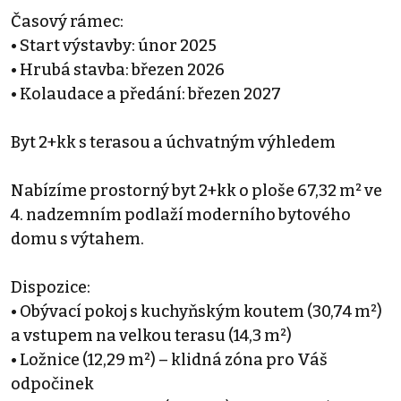
Časový rámec:
• Start výstavby: únor 2025
• Hrubá stavba: březen 2026
• Kolaudace a předání: březen 2027
Byt 2+kk s terasou a úchvatným výhledem
Nabízíme prostorný byt 2+kk o ploše 67,32 m² ve
4. nadzemním podlaží moderního bytového
domu s výtahem.
Dispozice:
• Obývací pokoj s kuchyňským koutem (30,74 m²)
a vstupem na velkou terasu (14,3 m²)
• Ložnice (12,29 m²) – klidná zóna pro Váš
odpočinek