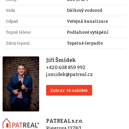
Voda
Dálkový vodovod
Odpad
Veřejná kanalizace
Topné těleso
Podlahové vytápění
Zdroj topení
Tepelné čerpadlo
Jiří Šmídek
+420 608 859 992
j.smidek@patreal.cz
Zobraz 16 nabídek
PATREAL s.r.o.
Riegrova 1378/1