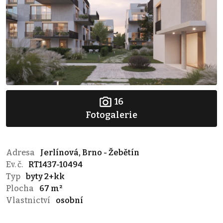
16
Fotogalerie
Adresa
Jerlínová, Brno - Žebětín
Ev. č.
RT1437-10494
Typ
byty 2+kk
Plocha
67 m²
Vlastnictví
osobní