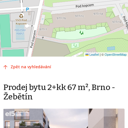
Leaflet
|
©
OpenStreetMap
Zpět na vyhledávání
Prodej bytu 2+kk 67 m², Brno -
Žebětín