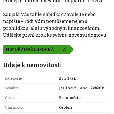
Prodej přímo od investora – neplatíte provizi
Zaujala Vás tahle nabídka? Zavolejte nebo
napište – rádi Vám pomůžeme nejen s
prohlídkou, ale i s výhodným financováním.
Udělejte první krok ke svému novému domovu.
MIMOŘÁDNĚ ÚSPORNÁ
A
Údaje k nemovitosti
Kategorie
Byty 2+kk
Lokalita
Jerlínová, Brno - Žebětín
Okres
Brno-město
Vlastnictví
Osobní