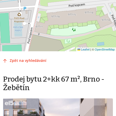
Leaflet
|
©
OpenStreetMap
Zpět na vyhledávání
Prodej bytu 2+kk 67 m², Brno -
Žebětín