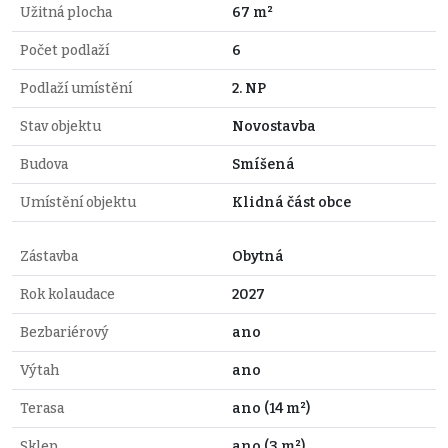
Užitná plocha
67 m²
Počet podlaží
6
Podlaží umístění
2. NP
Stav objektu
Novostavba
Budova
Smíšená
Umístění objektu
Klidná část obce
Zástavba
Obytná
Rok kolaudace
2027
Bezbariérový
ano
Výtah
ano
Terasa
ano (14 m²)
Sklep
ano (3 m²)