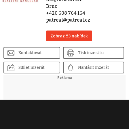
Brno
+420 608 764 164
patreal@patreal.cz
Zobraz 53 nabídek
Kontaktovat
Tisk inzerátu
Sdílet inzerát
Nahlásit inzerát