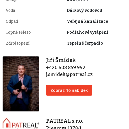
Voda
Dálkový vodovod
Odpad
Veřejná kanalizace
Topné těleso
Podlahové vytápění
Zdroj topení
Tepelné čerpadlo
Jiří Šmídek
+420 608 859 992
j.smidek@patreal.cz
Zobraz 16 nabídek
PATREAL s.r.o.
Riegrova 1378/1