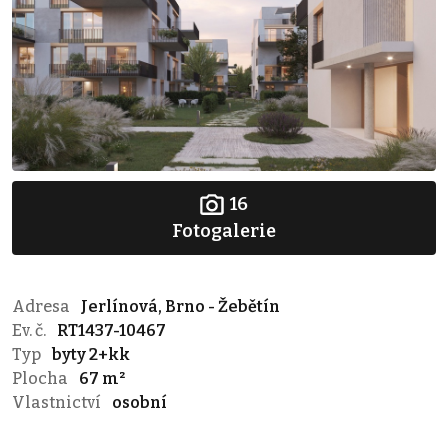
16
Fotogalerie
Adresa
Jerlínová, Brno - Žebětín
Ev. č.
RT1437-10467
Typ
byty 2+kk
Plocha
67 m²
Vlastnictví
osobní