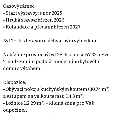
Časový rámec:
• Start výstavby: únor 2025
• Hrubá stavba: březen 2026
• Kolaudace a předání: březen 2027
Byt 2+kk s terasou a úchvatným výhledem
Nabízíme prostorný byt 2+kk o ploše 67,32 m² ve
2. nadzemním podlaží moderního bytového
domu s výtahem.
Dispozice:
• Obývací pokoj s kuchyňským koutem (30,74 m²)
a vstupem na velkou terasu (14,3 m²)
• Ložnice (12,29 m²) – klidná zóna pro Váš
odpočinek