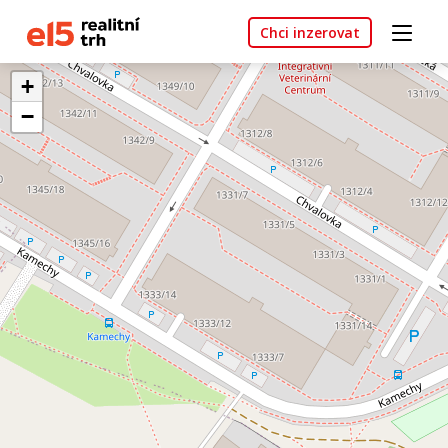
Chci inzerovat
+
−