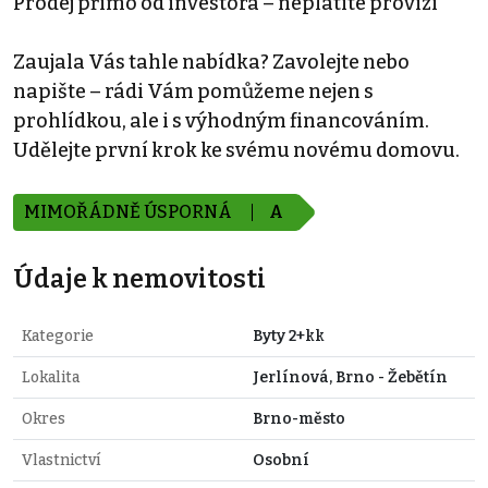
Prodej přímo od investora – neplatíte provizi
Zaujala Vás tahle nabídka? Zavolejte nebo
napište – rádi Vám pomůžeme nejen s
prohlídkou, ale i s výhodným financováním.
Udělejte první krok ke svému novému domovu.
MIMOŘÁDNĚ ÚSPORNÁ
A
Údaje k nemovitosti
Kategorie
Byty 2+kk
Lokalita
Jerlínová, Brno - Žebětín
Okres
Brno-město
Vlastnictví
Osobní