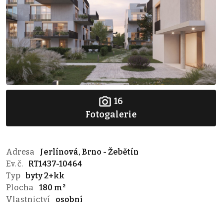
16
Fotogalerie
Adresa
Jerlínová, Brno - Žebětín
Ev. č.
RT1437-10464
Typ
byty 2+kk
Plocha
180 m²
Vlastnictví
osobní