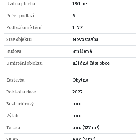
Užitná plocha
180 m²
Počet podlaží
6
Podlaží umístění
1. NP
Stav objektu
Novostavba
Budova
Smíšená
Umístění objektu
Klidná část obce
Zástavba
Obytná
Rok kolaudace
2027
Bezbariérový
ano
Výtah
ano
Terasa
ano (127 m²)
Sklep
ano (3 m²)