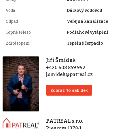
Voda
Dálkový vodovod
Odpad
Veřejná kanalizace
Topné těleso
Podlahové vytápění
Zdroj topení
Tepelné čerpadlo
Jiří Šmídek
+420 608 859 992
j.smidek@patreal.cz
Zobraz 16 nabídek
PATREAL s.r.o.
Riegrova 1378/1