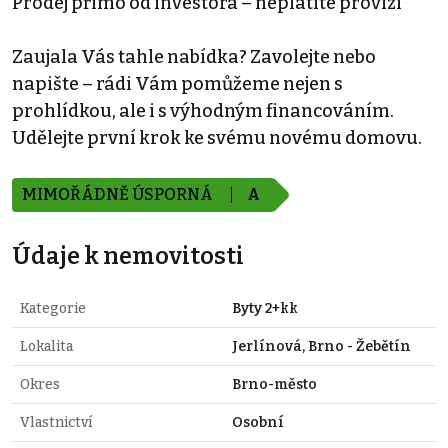
Prodej přímo od investora – neplatíte provizi
Zaujala Vás tahle nabídka? Zavolejte nebo
napište – rádi Vám pomůžeme nejen s
prohlídkou, ale i s výhodným financováním.
Udělejte první krok ke svému novému domovu.
MIMOŘÁDNĚ ÚSPORNÁ
A
Údaje k nemovitosti
Kategorie
Byty 2+kk
Lokalita
Jerlínová, Brno - Žebětín
Okres
Brno-město
Vlastnictví
Osobní