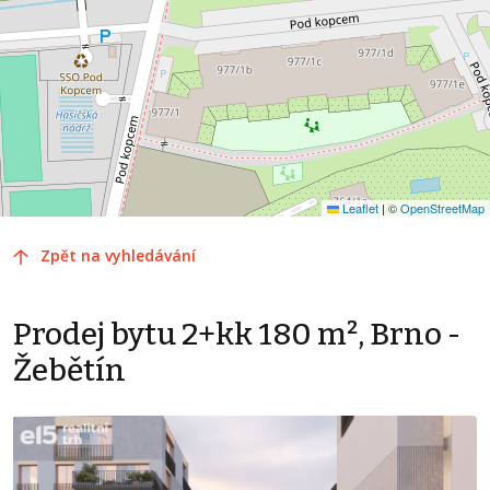
Leaflet
|
©
OpenStreetMap
Zpět na vyhledávání
Prodej bytu 2+kk 180 m², Brno -
Žebětín