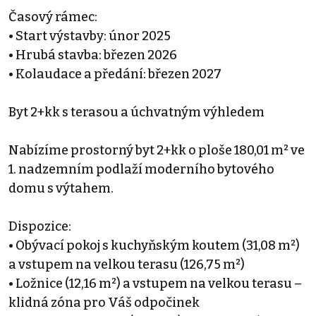
Časový rámec:
• Start výstavby: únor 2025
• Hrubá stavba: březen 2026
• Kolaudace a předání: březen 2027
Byt 2+kk s terasou a úchvatným výhledem
Nabízíme prostorný byt 2+kk o ploše 180,01 m² ve
1. nadzemním podlaží moderního bytového
domu s výtahem.
Dispozice:
• Obývací pokoj s kuchyňským koutem (31,08 m²)
a vstupem na velkou terasu (126,75 m²)
• Ložnice (12,16 m²) a vstupem na velkou terasu –
klidná zóna pro Váš odpočinek