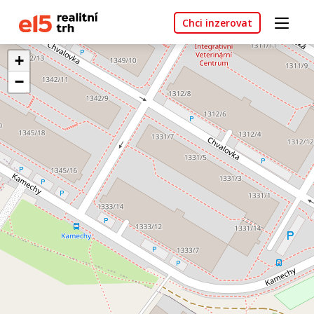
Chci inzerovat
+
−