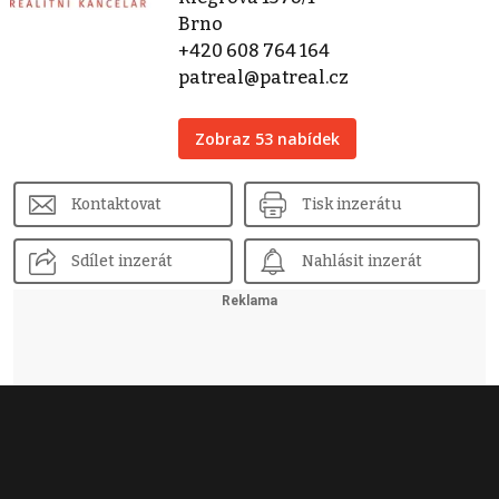
Brno
+420 608 764 164
patreal@patreal.cz
Zobraz 53 nabídek
Kontaktovat
Tisk inzerátu
Sdílet inzerát
Nahlásit inzerát