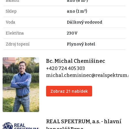
Balkón
ano (6 m²)
Sklep
ano (1 m²)
Voda
Dálkový vodovod
Elektřina
230V
Zdroj topení
Plynový kotel
Bc. Michal Chemišinec
+420 724 405 303
michal.chemisinec@realspektrum.
Zobraz 21 nabídek
REAL SPEKTRUM, a.s. - hlavní