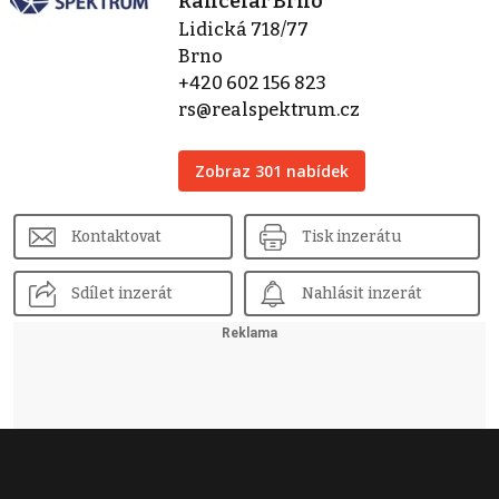
kancelář Brno
Lidická 718/77
Brno
+420 602 156 823
rs@realspektrum.cz
Zobraz 301 nabídek
Kontaktovat
Tisk inzerátu
Sdílet inzerát
Nahlásit inzerát