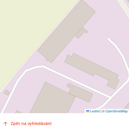
Leaflet
|
©
OpenStreetMap
Zpět na vyhledávání