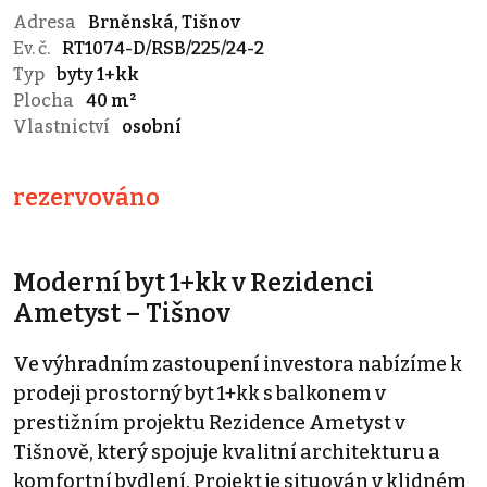
Adresa
Brněnská, Tišnov
Ev. č.
RT1074-D/RSB/225/24-2
Typ
byty 1+kk
Plocha
40 m²
Vlastnictví
osobní
rezervováno
Moderní byt 1+kk v Rezidenci
Ametyst – Tišnov
Ve výhradním zastoupení investora nabízíme k
prodeji prostorný byt 1+kk s balkonem v
prestižním projektu Rezidence Ametyst v
Tišnově, který spojuje kvalitní architekturu a
komfortní bydlení. Projekt je situován v klidném