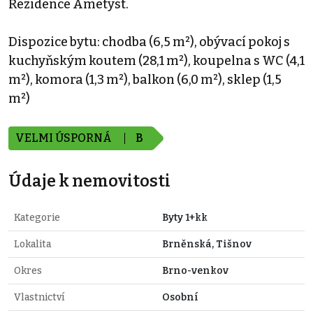
Rezidence Ametyst.
Dispozice bytu: chodba (6,5 m²), obývací pokoj s
kuchyňským koutem (28,1 m²), koupelna s WC (4,1
m²), komora (1,3 m²), balkon (6,0 m²), sklep (1,5
m²)
VELMI ÚSPORNÁ
B
Údaje k nemovitosti
Kategorie
Byty 1+kk
Lokalita
Brněnská, Tišnov
Okres
Brno-venkov
Vlastnictví
Osobní