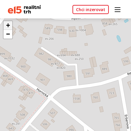
Chci inzerovat
+
−