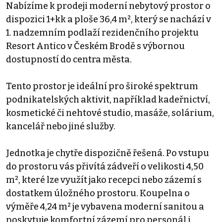
Nabízíme k prodeji moderní nebytový prostor o
dispozici 1+kk a ploše 36,4 m², který se nachází v
1. nadzemním podlaží rezidenčního projektu
Resort Antico v Českém Brodě s výbornou
dostupností do centra města.
Tento prostor je ideální pro široké spektrum
podnikatelských aktivit, například kadeřnictví,
kosmetické či nehtové studio, masáže, solárium,
kancelář nebo jiné služby.
Jednotka je chytře dispozičně řešená. Po vstupu
do prostoru vás přivítá zádveří o velikosti 4,50
m², které lze využít jako recepci nebo zázemí s
dostatkem úložného prostoru. Koupelna o
výměře 4,24 m² je vybavena moderní sanitou a
poskytuje komfortní zázemí pro personál i