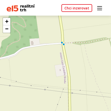
Chci inzerovat
+
−