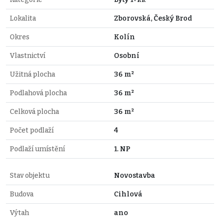
Lokalita
Zborovská, Český Brod
Okres
Kolín
Vlastnictví
Osobní
Užitná plocha
36 m²
Podlahová plocha
36 m²
Celková plocha
36 m²
Počet podlaží
4
Podlaží umístění
1. NP
Stav objektu
Novostavba
Budova
Cihlová
Výtah
ano