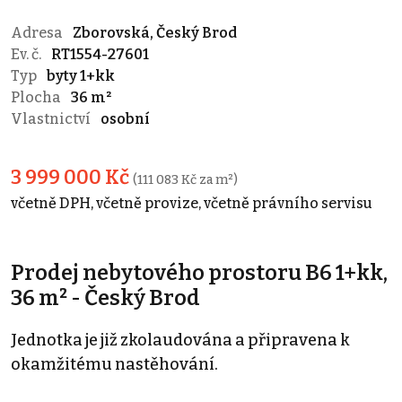
Adresa
Zborovská, Český Brod
Ev. č.
RT1554-27601
Typ
byty 1+kk
Plocha
36 m²
Vlastnictví
osobní
3 999 000 Kč
(111 083 Kč za m²)
včetně DPH, včetně provize, včetně právního servisu
Prodej nebytového prostoru B6 1+kk,
36 m² - Český Brod
Jednotka je již zkolaudována a připravena k
okamžitému nastěhování.