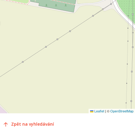
Leaflet
|
©
OpenStreetMap
Zpět na vyhledávání