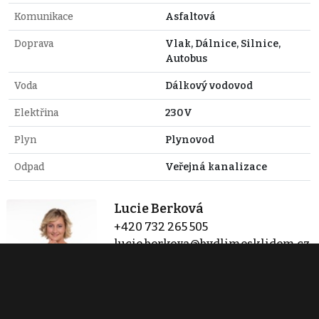
Komunikace
Asfaltová
Doprava
Vlak, Dálnice, Silnice,
Autobus
Voda
Dálkový vodovod
Elektřina
230V
Plyn
Plynovod
Odpad
Veřejná kanalizace
Lucie Berková
+420 732 265 505
lucie.berkova@bydlimesklidem.cz
Zobraz 6 nabídek