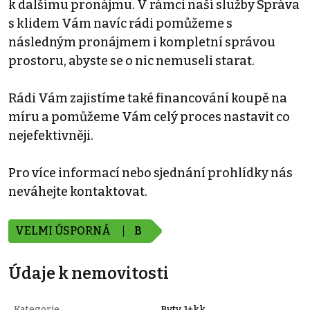
k dalšímu pronájmu. V rámci naší služby Správa
s klidem Vám navíc rádi pomůžeme s
následným pronájmem i kompletní správou
prostoru, abyste se o nic nemuseli starat.
Rádi Vám zajistíme také financování koupě na
míru a pomůžeme Vám celý proces nastavit co
nejefektivněji.
Pro více informací nebo sjednání prohlídky nás
neváhejte kontaktovat.
VELMI ÚSPORNÁ
B
Údaje k nemovitosti
Kategorie
Byty 1+kk