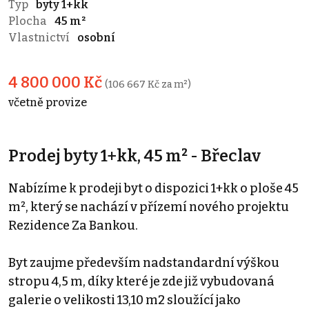
Typ
byty 1+kk
Plocha
45 m²
Vlastnictví
osobní
4 800 000 Kč
(106 667 Kč za m²)
včetně provize
Prodej byty 1+kk, 45 m² - Břeclav
Nabízíme k prodeji byt o dispozici 1+kk o ploše 45
m², který se nachází v přízemí nového projektu
Rezidence Za Bankou.
Byt zaujme především nadstandardní výškou
stropu 4,5 m, díky které je zde již vybudovaná
galerie o velikosti 13,10 m2 sloužící jako