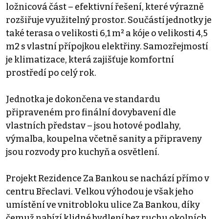
ložnicová část – efektivní řešení, které výrazně
rozšiřuje využitelný prostor. Součástí jednotky je
také terasa o velikosti 6,1 m² a kóje o velikosti 4,5
m2 s vlastní přípojkou elektřiny. Samozřejmostí
je klimatizace, která zajišťuje komfortní
prostředí po celý rok.
Jednotka je dokončena ve standardu
připraveném pro finální dovybavení dle
vlastních představ – jsou hotové podlahy,
výmalba, koupelna včetně sanity a připraveny
jsou rozvody pro kuchyň a osvětlení.
Projekt Rezidence Za Bankou se nachází přímo v
centru Břeclavi. Velkou výhodou je však jeho
umístění ve vnitrobloku ulice Za Bankou, díky
čemuž nabízí klidné bydlení bez ruchu okolních