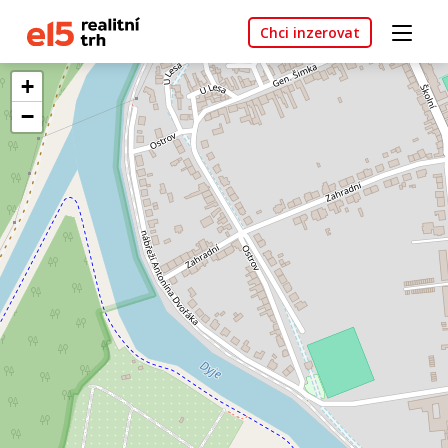
Chci inzerovat
+
−