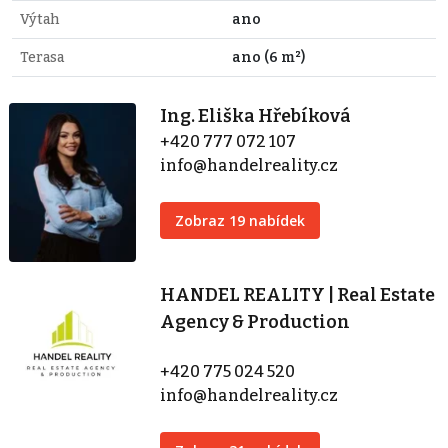
Výtah
ano
Terasa
ano (6 m²)
Ing. Eliška Hřebíková
+420 777 072 107
info@handelreality.cz
Zobraz 19 nabídek
HANDEL REALITY | Real Estate
Agency & Production
+420 775 024 520
info@handelreality.cz