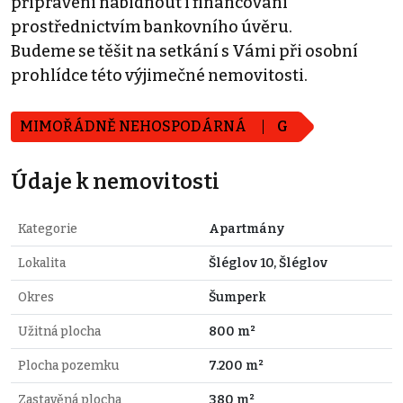
připraveni nabídnout i financování
prostřednictvím bankovního úvěru.
Budeme se těšit na setkání s Vámi při osobní
prohlídce této výjimečné nemovitosti.
MIMOŘÁDNĚ NEHOSPODÁRNÁ
G
Údaje k nemovitosti
Kategorie
Apartmány
Lokalita
Šléglov 10, Šléglov
Okres
Šumperk
Užitná plocha
800 m²
Plocha pozemku
7.200 m²
Zastavěná plocha
380 m²