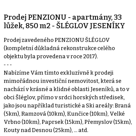
Prodej PENZIONU - apartmány, 33
lůžek, 850 m2 - ŠLÉGLOV JESENÍKY
Prodej zavedeného PENZIONU ŠLÉGLOV
(kompletní důkladná rekonstrukce celého
objektu byla provedena v roce 2017).
- - -
Nabízíme Vám tímto exkluzívně k prodeji
mimořádnou investiční nemovitost, která se
nachází v krásné a klidné oblasti Jeseníků, a to v
obci Šléglov, přímo v srdci horských středisek,
jako jsou například turistické a Ski areály: Braná
(5km), Ramzová (10km), Kunčice (10km), Velké
Vrbno (10km), Paprsek (15km), Přemyslov (15km),
Kouty nad Desnou (25km), … atd.