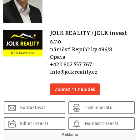
JOLK REALITY / JOLK invest
s.r.o.
náměstí Republiky 496/8
Opava
+420 602 557 767
info@jolkreality.cz
Zobraz 11 nabídek
Kontaktovat
Tisk inzerátu
Sdílet inzerát
Nahlásit inzerát