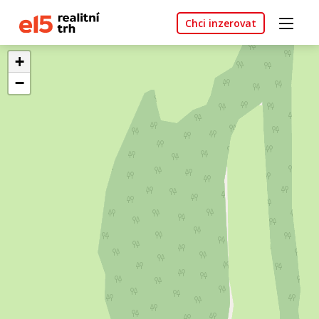
Chci inzerovat
+
−