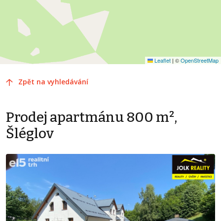
Leaflet
|
©
OpenStreetMap
Zpět na vyhledávání
Prodej apartmánu 800 m²,
Šléglov