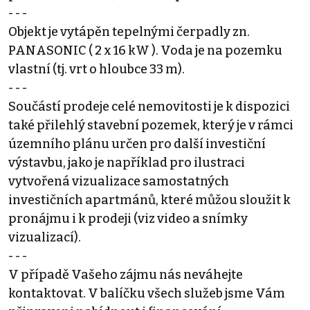
- - -
Objekt je vytápěn tepelnými čerpadly zn.
PANASONIC ( 2 x 16 kW ). Voda je na pozemku
vlastní (tj. vrt o hloubce 33 m).
- - -
Součástí prodeje celé nemovitosti je k dispozici
také přilehlý stavební pozemek, který je v rámci
územního plánu určen pro další investiční
výstavbu, jako je například pro ilustraci
vytvořená vizualizace samostatných
investičních apartmánů, které můžou sloužit k
pronájmu i k prodeji (viz video a snímky
vizualizací).
- - -
V případě Vašeho zájmu nás neváhejte
kontaktovat. V balíčku všech služeb jsme Vám