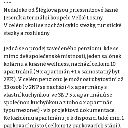
- - -
Nedaleko od Šléglova jsou priessnitzové lázně
Jeseník a termální koupele Velké Losiny.
V celém okolí se nachází cyklo stezky, turistické
stezky a rozhledny.
- - -
Jedná se o prodej zavedeného penzionu, kde se
mimo dvě společenské místnosti, jeden salónek,
kolárnu a krásné wellness, nachází celkem 10
apartmánů ( 9 x apartmán + 1 x samostatný byt
2KK). V celém penzionu je možnost ubytování až
33 osob ( v 2NP se nachází 4 x apartmány s
vlastní kuchyňkou, ve 3NP 5 x apartmánů se
společnou kuchyňkou a z toho 4 x apartmán
typu mezonet) - viz projektová dokumentace.
Ke každému apartmánu je k dispozici také min. 1
parkovací místo ( celkem 12 parkovacích stání ).