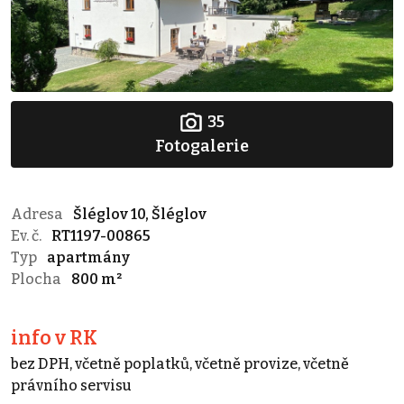
35
Fotogalerie
Adresa
Šléglov 10, Šléglov
Ev. č.
RT1197-00865
Typ
apartmány
Plocha
800 m²
info v RK
bez DPH, včetně poplatků, včetně provize, včetně
právního servisu