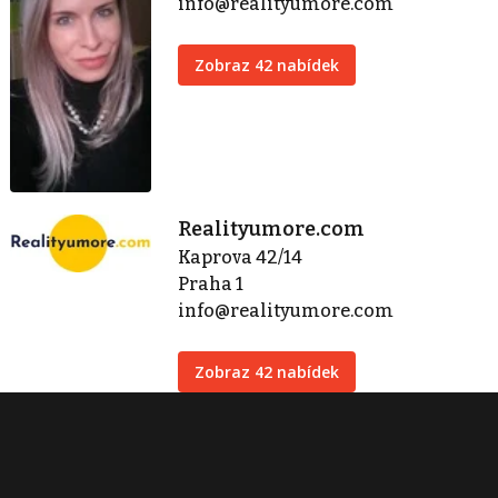
info@realityumore.com
Zobraz 42 nabídek
Realityumore.com
Kaprova 42/14
Praha 1
info@realityumore.com
Zobraz 42 nabídek
Kontaktovat
Tisk inzerátu
Sdílet inzerát
Nahlásit inzerát