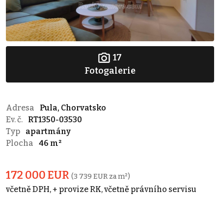
17
Fotogalerie
Adresa
Pula, Chorvatsko
Ev. č.
RT1350-03530
Typ
apartmány
Plocha
46 m²
172 000 EUR
(3 739 EUR za m²)
včetně DPH, + provize RK, včetně právního servisu