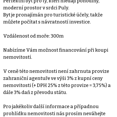
Perfektní byt pro ty, kteří hledají pohodlný,
moderní prostor v srdci Puly.
Byt je pronajímán pro turistické účely, takže
můžete počítat s návratností investice.
Vzdálenost od moře: 300m
Nabízíme Vám možnost financování při koupi
nemovitostí.
V ceně této nemovitosti není zahrnuta provize
zahraniční agentuře ve výši 3% z kupní ceny
nemovitosti (+ DPH 25% z této provize = 3,75%) a
dále 3% daň z převodu státu.
Pro jakékoliv další informace a případnou
prohlídku nemovitosti nás prosím neváhejte