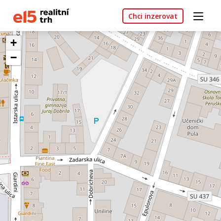
Chci inzerovat
+
−