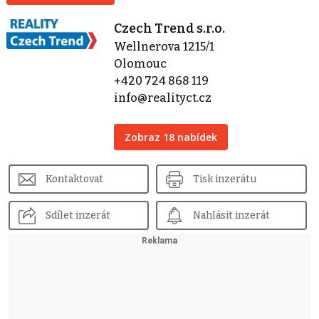
Czech Trend s.r.o.
Wellnerova 1215/1
Olomouc
+420 724 868 119
info@realityct.cz
Zobraz 18 nabídek
Kontaktovat
Tisk inzerátu
Sdílet inzerát
Nahlásit inzerát