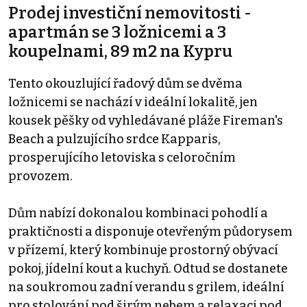
Prodej investiční nemovitosti -
apartmán se 3 ložnicemi a 3
koupelnami, 89 m2 na Kypru
Tento okouzlující řadový dům se dvěma
ložnicemi se nachází v ideální lokalitě, jen
kousek pěšky od vyhledávané pláže Fireman's
Beach a pulzujícího srdce Kapparis,
prosperujícího letoviska s celoročním
provozem.
Dům nabízí dokonalou kombinaci pohodlí a
praktičnosti a disponuje otevřeným půdorysem
v přízemí, který kombinuje prostorný obývací
pokoj, jídelní kout a kuchyň. Odtud se dostanete
na soukromou zadní verandu s grilem, ideální
pro stolování pod širým nebem a relaxaci pod