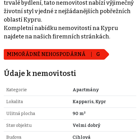
trvalé bydlení, tato nemovitost nabízí výjimečný
životní styl v jedné z nejžádanějších pobřežních
oblastí Kypru.
Kompletní nabídku nemovitostí na Kypru
najdete na našich firemních stránkách.
MIMOŘÁDNĚ NEHOSPODÁRNÁ
G
Údaje k nemovitosti
Kategorie
Apartmány
Lokalita
Kapparis, Kypr
Užitná plocha
90 m²
Stav objektu
Velmi dobrý
Budova
Cihlová