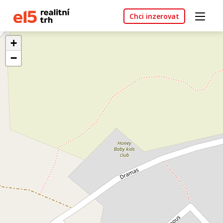
Chci inzerovat
+
−