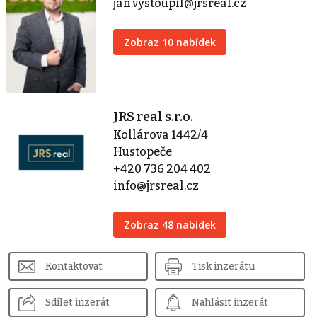
jan.vystoupil@jrsreal.cz
Zobraz 10 nabídek
JRS real s.r.o.
Kollárova 1442/4
Hustopeče
+420 736 204 402
info@jrsreal.cz
Zobraz 48 nabídek
Kontaktovat
Tisk inzerátu
Sdílet inzerát
Nahlásit inzerát