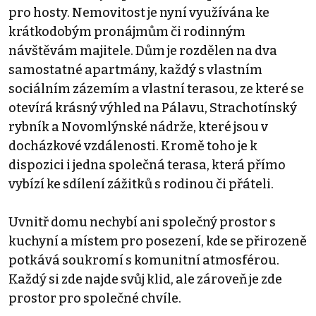
pro hosty. Nemovitost je nyní využívána ke
krátkodobým pronájmům či rodinným
návštěvám majitele. Dům je rozdělen na dva
samostatné apartmány, každý s vlastním
sociálním zázemím a vlastní terasou, ze které se
otevírá krásný výhled na Pálavu, Strachotínský
rybník a Novomlýnské nádrže, které jsou v
docházkové vzdálenosti. Kromě toho je k
dispozici i jedna společná terasa, která přímo
vybízí ke sdílení zážitků s rodinou či přáteli.
Uvnitř domu nechybí ani společný prostor s
kuchyní a místem pro posezení, kde se přirozeně
potkává soukromí s komunitní atmosférou.
Každý si zde najde svůj klid, ale zároveň je zde
prostor pro společné chvíle.