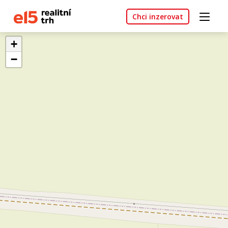
Chci inzerovat
+
−