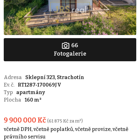
66
Fotogalerie
Adresa
Sklepní 323, Strachotín
Ev. č.
RT1287-170069JV
Typ
apartmány
Plocha
160 m²
9 900 000 Kč
(61 875 Kč za m²)
včetně DPH, včetně poplatků, včetně provize, včetně
právního servisu