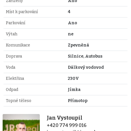
Zařízený
Ano
Míst k parkování
4
Parkování
Ano
Výtah
ne
Komunikace
Zpevněná
Doprava
Silnice, Autobus
Voda
Dálkový vodovod
Elektřina
230V
Odpad
Jímka
Topné těleso
Přímotop
Jan Vystoupil
+420 774 999 016