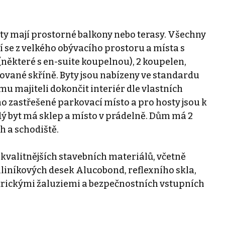
yty mají prostorné balkony nebo terasy. Všechny
í se z velkého obývacího prostoru a místa s
(některé s en-suite koupelnou), 2 koupelen,
ované skříně. Byty jsou nabízeny ve standardu
u majiteli dokončit interiér dle vlastních
o zastřešené parkovací místo a pro hosty jsou k
dý byt má sklep a místo v prádelně. Dům má 2
 a schodiště.
kvalitnějších stavebních materiálů, včetně
liníkových desek Alucobond, reflexního skla,
ektrickými žaluziemi a bezpečnostních vstupních