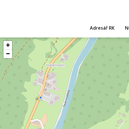
Adresář RK
N
+
−