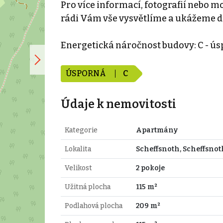
Pro více informací, fotografií nebo m
rádi Vám vše vysvětlíme a ukážeme dl
Energetická náročnost budovy: C - ú
ÚSPORNÁ
C
Údaje k nemovitosti
Kategorie
Apartmány
Lokalita
Scheffsnoth, Scheffsnot
Velikost
2 pokoje
Užitná plocha
115 m²
Podlahová plocha
209 m²