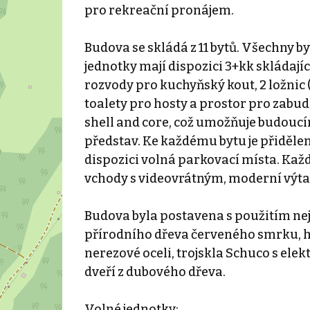
pro rekreační pronájem.
Budova se skládá z 11 bytů. Všechny b
jednotky mají dispozici 3+kk skládajíc
rozvody pro kuchyňský kout, 2 ložnic 
toalety pro hosty a prostor pro zabud
shell and core, což umožňuje budoucím
představ. Ke každému bytu je přidělen
dispozici volná parkovací místa. Kaž
vchody s videovrátným, moderní výtah
Budova byla postavena s použitím nej
přírodního dřeva červeného smrku, h
nerezové oceli, trojskla Schuco s el
dveří z dubového dřeva.
Volné jednotky: