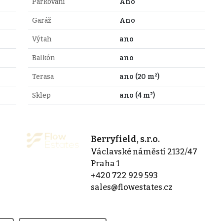
Parkování
Ano
Garáž
Ano
Výtah
ano
Balkón
ano
Terasa
ano (20 m²)
Sklep
ano (4 m²)
Berryfield, s.r.o.
Václavské náměstí 2132/47
Praha 1
+420 722 929 593
sales@flowestates.cz