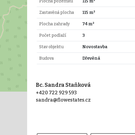
Plocha pozemku
115 m²
Zastavěná plocha
115 m²
Plocha zahrady
74 m²
Počet podlaží
3
Stav objektu
Novostavba
Budova
Dřevěná
Bc. Sandra Staňková
+420 722 929 593
sandra@flowestates.cz