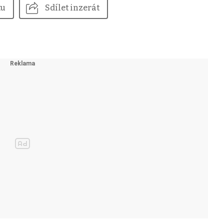
tu
Sdílet inzerát