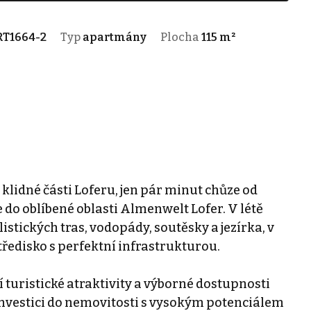
RT1664-2
Typ
apartmány
Plocha
115 m²
 klidné části Loferu, jen pár minut chůze od
do oblíbené oblasti Almenwelt Lofer. V létě
listických tras, vodopády, soutěsky a jezírka, v
ředisko s perfektní infrastrukturou.
 turistické atraktivity a výborné dostupnosti
o investici do nemovitosti s vysokým potenciálem