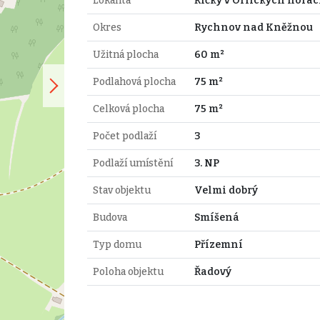
Lokalita
Říčky v Orlických horá
Okres
Rychnov nad Kněžnou
Užitná plocha
60 m²
Podlahová plocha
75 m²
Celková plocha
75 m²
Počet podlaží
3
Podlaží umístění
3. NP
Stav objektu
Velmi dobrý
Budova
Smíšená
Typ domu
Přízemní
Poloha objektu
Řadový