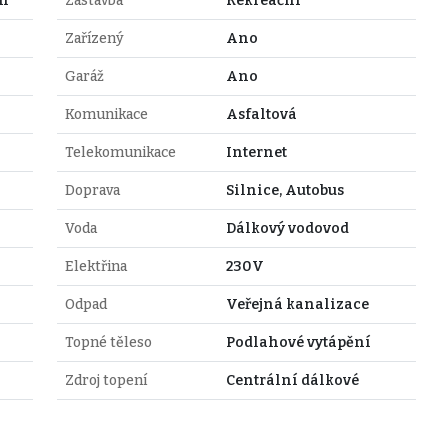
ch
Zástavba
Rekreační
Zařízený
Ano
Garáž
Ano
Komunikace
Asfaltová
Telekomunikace
Internet
Doprava
Silnice, Autobus
Voda
Dálkový vodovod
Elektřina
230V
Odpad
Veřejná kanalizace
Topné těleso
Podlahové vytápění
Zdroj topení
Centrální dálkové