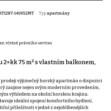
RT1287-140052MT
Typ
apartmány
ze, včetně právního servisu
 2+kk 75 m² s vlastním balkonem,
prodeji výjimečný horský apartmán o dispozici
terý zaujme nejen svým moderním provedením,
ným výhledem na okolní horskou krajinu.
tavuje ideální spojení komfortního bydlení,
iční příležitosti v jedné z nejoblíbenějších