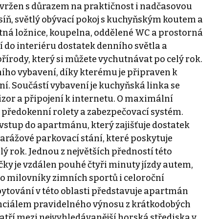
avržen s důrazem na praktičnost i nadčasovou
dsíň, světlý obývací pokoj s kuchyňským koutem a
ná ložnice, koupelna, oddělené WC a prostorná
 do interiéru dostatek denního světla a
řírody, který si můžete vychutnávat po celý rok.
o vybavení, díky kterému je připraven k
. Součástí vybavení je kuchyňská linka se
izor a připojení k internetu. O maximální
 předokenní rolety a zabezpečovací systém.
vstup do apartmánu, který zajišťuje dostatek
rážové parkovací stání, které poskytuje
 rok. Jednou z největších předností této
Říčky je vzdálen pouhé čtyři minuty jízdy autem,
ro milovníky zimních sportů i celoroční
ytování v této oblasti představuje apartmán
enciálem pravidelného výnosu z krátkodobých
atří mezi nejvyhledávanější horská střediska v