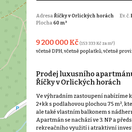
Adresa
Říčky v Orlických horách
Ev. č.
Plocha
60 m²
9 200 000 Kč
(153 333 Kč za m²)
včetně DPH, včetně poplatků, včetně provi
Prodej luxusního apartmánu
Říčky v Orlických horách
Ve výhradním zastoupení nabízíme k 
2+kk s podlahovou plochou 75 m², k
ale také vlastním balkonem s nádher
Apartmán se nachází ve 3. NP a předs
rekreačního využití i atraktivní invest