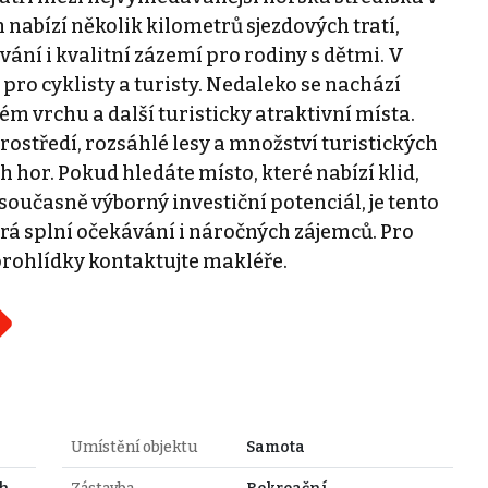
nabízí několik kilometrů sjezdových tratí,
ání i kvalitní zázemí pro rodiny s dětmi. V
 pro cyklisty a turisty. Nedaleko se nachází
m vrchu a další turisticky atraktivní místa.
rostředí, rozsáhlé lesy a množství turistických
 hor. Pokud hledáte místo, které nabízí klid,
oučasně výborný investiční potenciál, je tento
erá splní očekávání i náročných zájemců. Pro
prohlídky kontaktujte makléře.
Umístění objektu
Samota