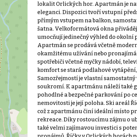
lokalit Orlických hor. Apartmán je n
eleganci. Dispozici tvoří vstupní pře
přímým vstupem na balkon, samostat
šatna. Velkoformátová okna přivádějí
umocňují jedinečný výhled do okolní p
Apartmán se prodává včetně moderníh
okamžitému užívání nebo pronajímání
spotřebiči včetně myčky nádobí, telev
komfort se stará podlahové vytápění,
Samozřejmostí je vlastní samostatný 
soukromí. K apartmánu náleží také ga
pohodlné a bezpečné parkování po celý
nemovitosti je její poloha. Ski areál 
což z apartmánu činí ideální místo p
rekreace. Díky rostoucímu zájmu o ub
také velmi zajímavou investici s pot
pronájmů. Říčky v Orlických horách p