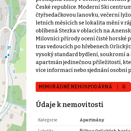
České republice. Moderní Ski centrum 
čtyřsedačkovou lanovku, večerní lyžov
letních měsících se lokalita mění v ráj
oblíbená Stezka v oblacích na Anenské
Milovníci přírody ocení čisté horské p
tras vedoucích po hřebenech Orlických
vysoký standard bydlení, soukromí a s
apartmán jedinečnou příležitostí, kt
více informací nebo sjednání osobní 
MIMOŘÁDNĚ NEHOSPODÁRNÁ
G
Údaje k nemovitosti
Kategorie
Apartmány