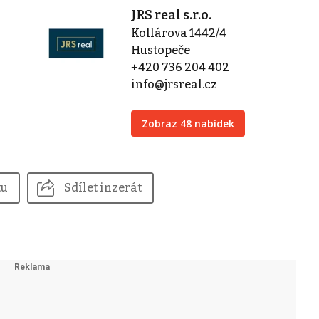
JRS real s.r.o.
Kollárova 1442/4
Hustopeče
+420 736 204 402
info@jrsreal.cz
Zobraz 48 nabídek
tu
Sdílet inzerát