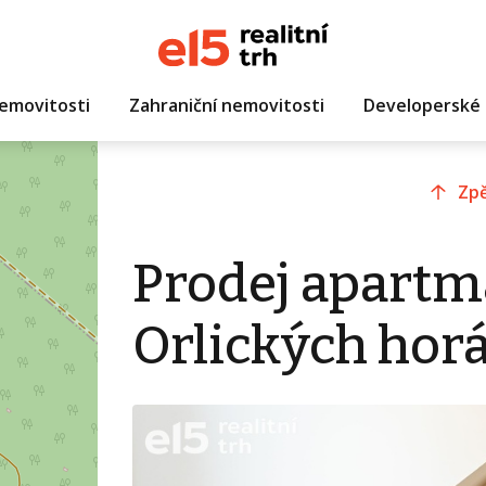
emovitosti
Zahraniční nemovitosti
Developerské 
Zpě
Prodej apartm
Orlických hor