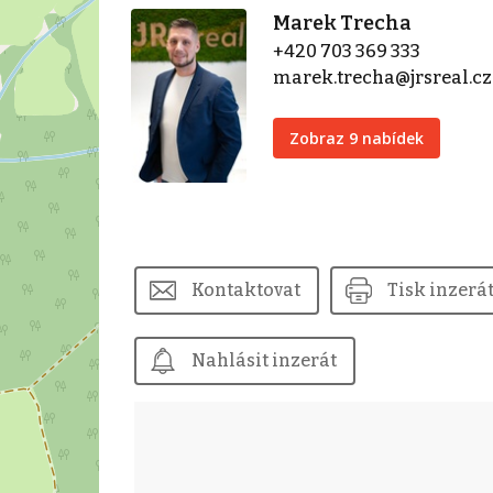
Marek Trecha
+420 703 369 333
marek.trecha@jrsreal.cz
Zobraz 9 nabídek
Kontaktovat
Tisk inzerá
Nahlásit inzerát