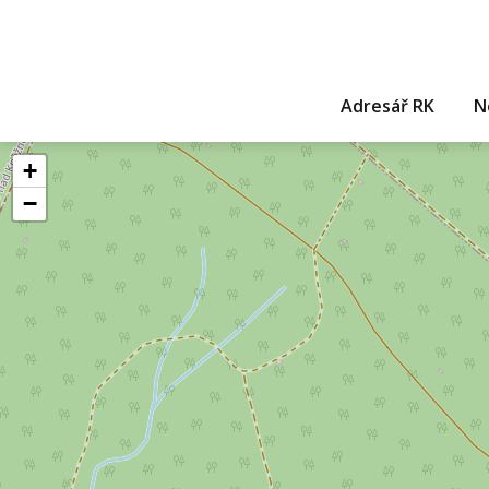
Adresář RK
N
+
−