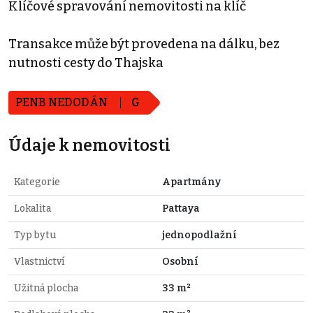
Klíčové spravování nemovitosti na klíč
Transakce může být provedena na dálku, bez
nutnosti cesty do Thajska
PENB NEDODÁN
G
Údaje k nemovitosti
Kategorie
Apartmány
Lokalita
Pattaya
Typ bytu
jednopodlažní
Vlastnictví
Osobní
Užitná plocha
33 m²