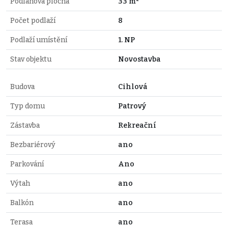
Podlahová plocha
33 m²
Počet podlaží
8
Podlaží umístění
1. NP
Stav objektu
Novostavba
Budova
Cihlová
Typ domu
Patrový
Zástavba
Rekreační
Bezbariérový
ano
Parkování
Ano
Výtah
ano
Balkón
ano
Terasa
ano