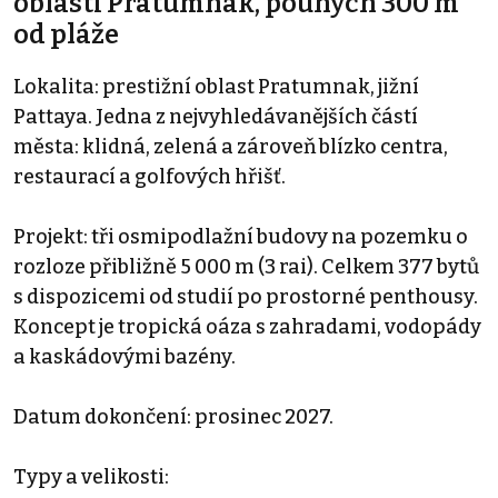
oblasti Pratumnak, pouhých 300 m
od pláže
Lokalita: prestižní oblast Pratumnak, jižní
Pattaya. Jedna z nejvyhledávanějších částí
města: klidná, zelená a zároveň blízko centra,
restaurací a golfových hřišť.
Projekt: tři osmipodlažní budovy na pozemku o
rozloze přibližně 5 000 m (3 rai). Celkem 377 bytů
s dispozicemi od studií po prostorné penthousy.
Koncept je tropická oáza s zahradami, vodopády
a kaskádovými bazény.
Datum dokončení: prosinec 2027.
Typy a velikosti: