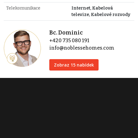
Telekomunikace
Internet, Kabelová
televize, Kabelové rozvody
Bc. Dominic
+420 735 080 191
info@noblessehomes.com
Zobraz 15 nabídek
Noblesse Culture s.r.o.
Přístavní 531/24
Praha 7
+420 735 080 191
noblesse.culture@gmail.com
Zobraz 18 nabídek