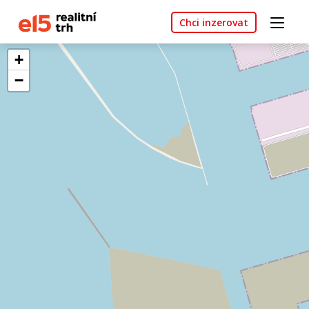
Chci inzerovat
+
−