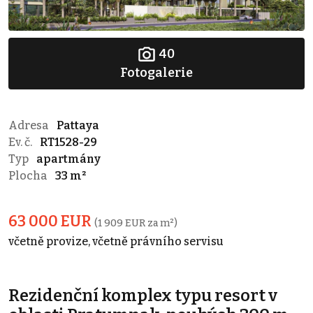
40
Fotogalerie
Adresa
Pattaya
Ev. č.
RT1528-29
Typ
apartmány
Plocha
33 m²
63 000 EUR
(1 909 EUR za m²)
včetně provize, včetně právního servisu
Rezidenční komplex typu resort v