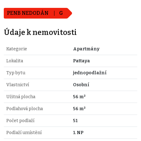
PENB NEDODÁN
G
Údaje k nemovitosti
Kategorie
Apartmány
Lokalita
Pattaya
Typ bytu
jednopodlažní
Vlastnictví
Osobní
Užitná plocha
56 m²
Podlahová plocha
56 m²
Počet podlaží
51
Podlaží umístění
1. NP