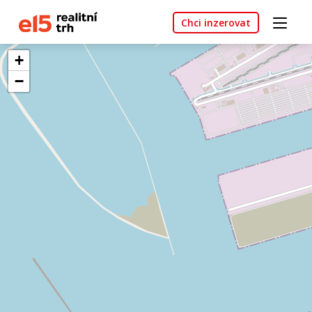
Chci inzerovat
+
−