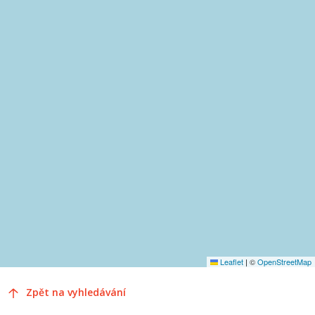
Leaflet
|
©
OpenStreetMap
Zpět na vyhledávání