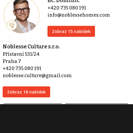
Bc. Dominic
+420 735 080 191
info@noblessehomes.com
Zobraz 15 nabídek
Noblesse Culture s.r.o.
Přístavní 531/24
Praha 7
+420 735 080 191
noblesse.culture@gmail.com
Zobraz 18 nabídek
Kontaktovat
Tisk inzerátu
Sdílet inzerát
Nahlásit inzerát