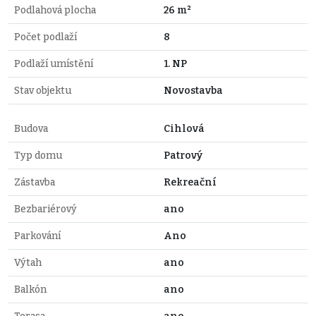
Podlahová plocha
26 m²
Počet podlaží
8
Podlaží umístění
1. NP
Stav objektu
Novostavba
Budova
Cihlová
Typ domu
Patrový
Zástavba
Rekreační
Bezbariérový
ano
Parkování
Ano
Výtah
ano
Balkón
ano