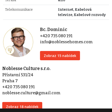
Terasa
ano
Telekomunikace
Internet, Kabelová
televize, Kabelové rozvody
Bc. Dominic
+420 735 080 191
info@noblessehomes.com
Zobraz 15 nabídek
Noblesse Culture s.r.o.
Přístavní 531/24
Praha 7
+420 735 080 191
noblesse.culture@gmail.com
Zobraz 18 nabídek