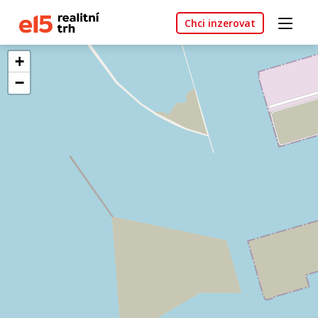
Chci inzerovat
+
−