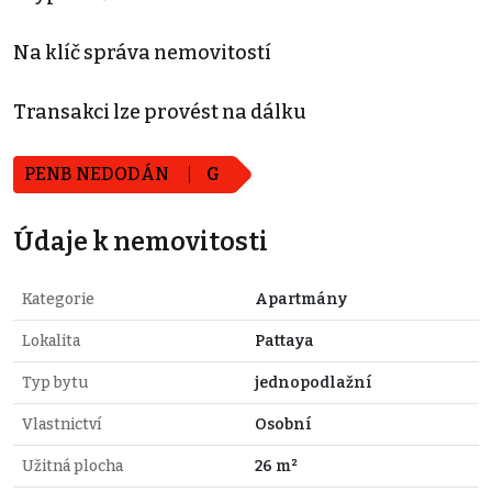
Na klíč správa nemovitostí
Transakci lze provést na dálku
PENB NEDODÁN
G
Údaje k nemovitosti
Kategorie
Apartmány
Lokalita
Pattaya
Typ bytu
jednopodlažní
Vlastnictví
Osobní
Užitná plocha
26 m²