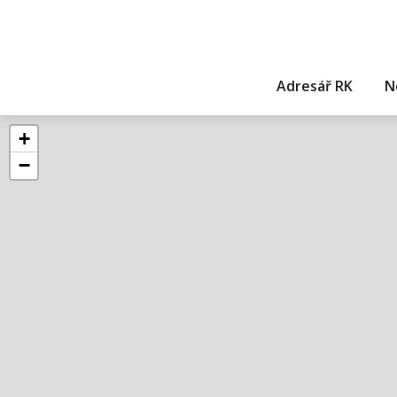
Adresář RK
N
+
−