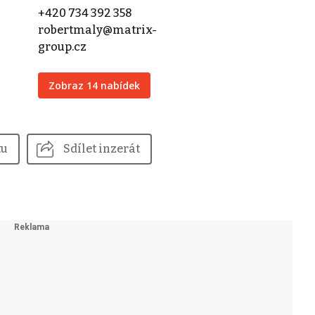
+420 734 392 358
robertmaly@matrix-
group.cz
Zobraz 14 nabídek
tu
Sdílet inzerát