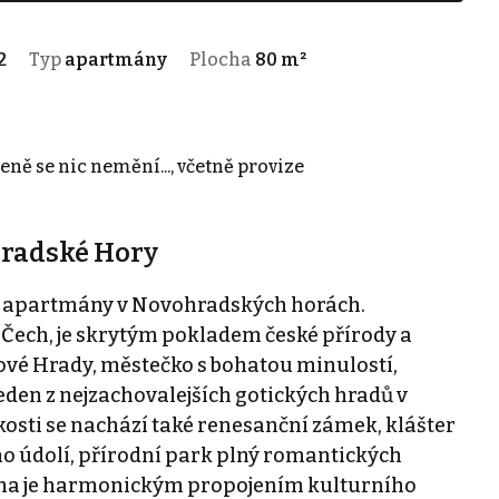
2
Typ
apartmány
Plocha
80 m²
eně se nic nemění..., včetně provize
hradské Hory
é apartmány v Novohradských horách.
Čech, je skrytým pokladem české přírody a
ové Hrady, městečko s bohatou minulostí,
eden z nejzachovalejších gotických hradů v
kosti se nachází také renesanční zámek, klášter
no údolí, přírodní park plný romantických
ajina je harmonickým propojením kulturního