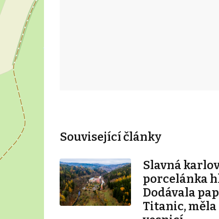
Související články
Slavná karlo
porcelánka hl
Dodávala pape
Titanic, měla