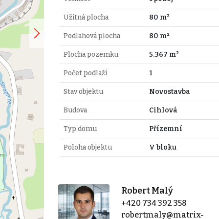
Užitná plocha
80 m²
Podlahová plocha
80 m²
Plocha pozemku
5.367 m²
Počet podlaží
1
Stav objektu
Novostavba
Budova
Cihlová
Typ domu
Přízemní
Poloha objektu
V bloku
Robert Malý
+420 734 392 358
robertmaly@matrix-