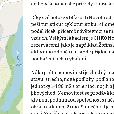
dědictví a panenské přírody, která lá
Díky své poloze v blízkosti Novohrad
pěší turistiku i cykloturistiku. Kilom
podél říček, přičemž návštěvníci se m
vzduch. Velkým lákadlem je CHKO N
rezervacemi, jako je například Žofíns
aktivního odpočinku si zde přijdou na s
houbaření nebo rybaření.
Nákup této nemovitosti je vhodný jako
stavu, střecha, nové podlahy, podlaho
jednotky 1+1 80 m2 s orientací na jih 
jihovýchod. Nemovitost se prodává k
ale není podmínkou společnost s ruče
obrat cca kolem 2 mio. Společnost je n
daně. Součástí prodeje je tak pozeme