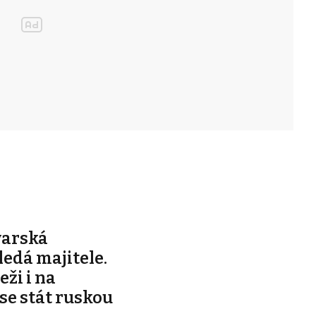
varská
edá majitele.
ži i na
 se stát ruskou