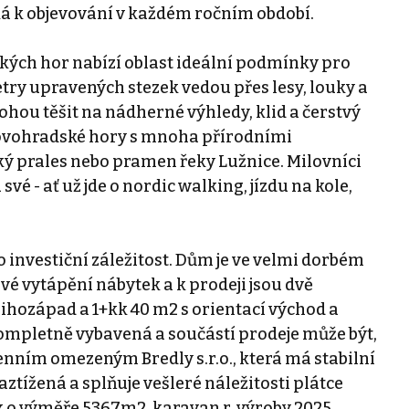
ká k objevování v každém ročním období.
ských hor nabízí oblast ideální podmínky pro
etry upravených stezek vedou přes lesy, louky a
ohou těšit na nádherné výhledy, klid a čerstvý
ovohradské hory s mnoha přírodními
ký prales nebo pramen řeky Lužnice. Milovníci
vé - ať už jde o nordic walking, jízdu na kole,
 investiční záležitost. Dům je ve velmi dorbém
vé vytápění nábytek a k prodeji jsou dvě
a jihozápad a 1+kk 40 m2 s orientací východ a
ompletně vybavená a součástí prodeje může být,
nním omezeným Bredly s.r.o., která má stabilní
aztížená a splňuje vešleré náležitosti plátce
k o výměře 5367m2, karavan r. výroby 2025,