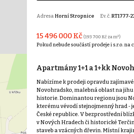
Adresa
Horní Stropnice
Ev. č.
RT1777-2
15 496 000 Kč
(193 700 Kč za m²)
Pokud nebude součástí prodeje i s.r.o. na c
Apartmány 1+1 a 1+kk Novo
Nabízíme k prodeji opravdu zajímav
Novohradsko, malebná oblast na jihu 
historie. Dominantou regionu jsou N
kterému vévodí stejnojmenný hrad - j
České republice. V bezprostřední blíz
v Nových Hradech či historické Terči
staveb a vzácných dřevin. Místní kr