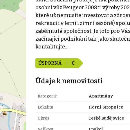
osobní vůz Peugeot 3008 r. výroby 20
které už nemusíte investovat a zárove
rekreaci i v letní i zimní sezóně) spol
zaběhnutá společnost. Je toto pro Vás
začínající podnikání tak, jako skutečn
kontaktujte...
ÚSPORNÁ
C
Údaje k nemovitosti
Kategorie
Apartmány
Lokalita
Horní Stropnice
Okres
České Budějovice
Velikost
1 pokoj