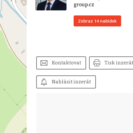
group.cz
Zobraz 14 nabídek
Kontaktovat
Tisk inzerá
Nahlásit inzerát