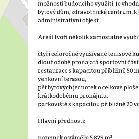
možnosti budoucího využití. Je vhodn
bytový dům, zdravotnické centrum, kli
administrativní objekt.
Areál tvoří několik samostatně využi
čtyři celoročně využívané tenisové 
dlouhodobě pronajatá sportovní část
restaurace s kapacitou přibližně 50 
venkovní terasou,
pět bytových jednotek o celkové ploš
krátkodobému pronájmu,
parkoviště s kapacitou přibližně 20 vo
Hlavní přednosti:
pozemek o výměře 5 829 m²,