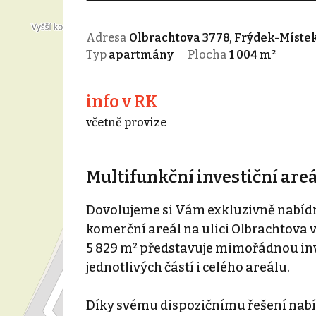
Adresa
Olbrachtova 3778, Frýdek-Místek
Typ
apartmány
Plocha
1 004 m²
info v RK
včetně provize
Multifunkční investiční are
Dovolujeme si Vám exkluzivně nabídn
komerční areál na ulici Olbrachtova
5 829 m² představuje mimořádnou inv
jednotlivých částí i celého areálu.
Díky svému dispozičnímu řešení nabíz