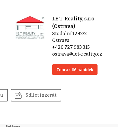
I.E.T. Reality, s.r.o.
(Ostrava)
Stodolní 1293/3
Ostrava
+420 727 983 315
ostrava@iet-reality.cz
Zobraz 86 nabídek
tu
Sdílet inzerát