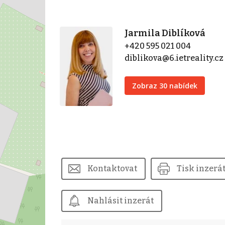
Jarmila Diblíková
+420 595 021 004
diblikova@6.ietreality.cz
Zobraz 30 nabídek
Kontaktovat
Tisk inzerá
Nahlásit inzerát