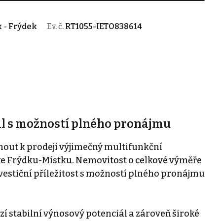
 - Frýdek
Ev. č.
RT1055-IETO838614
ál s možností plného pronájmu
out k prodeji výjimečný multifunkční
 ve Frýdku-Místku. Nemovitost o celkové výměře
estiční příležitost s možností plného pronájmu
í stabilní výnosový potenciál a zároveň široké