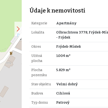
Údaje k nemovitosti
Kategorie
Apartmány
Lokalita
Olbrachtova 3778, Frýdek-Mís
- Frýdek
Okres
Frýdek-Místek
Užitná
1.004 m²
plocha
Plocha
5.829 m²
pozemku
Stav objektu
Velmi dobrý
Budova
Cihlová
Typ domu
Patrový