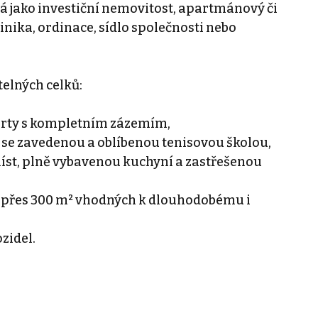
á jako investiční nemovitost, apartmánový či
nika, ordinace, sídlo společnosti nebo
telných celků:
kurty s kompletním zázemím,
 se zavedenou a oblíbenou tenisovou školou,
míst, plně vybavenou kuchyní a zastřešenou
e přes 300 m² vhodných k dlouhodobému i
zidel.