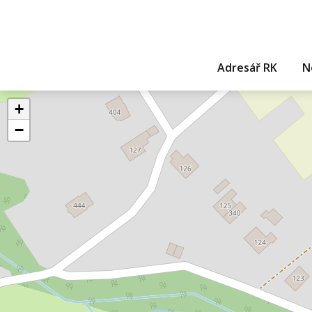
Adresář RK
N
+
−