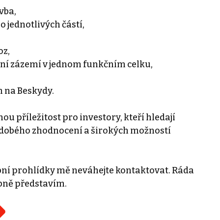
vba,
jednotlivých částí,
oz,
vní zázemí v jednom funkčním celku,
m na Beskydy.
u příležitost pro investory, kteří hledají
odobého zhodnocení a širokých možností
bní prohlídky mě neváhejte kontaktovat. Ráda
bně představím.