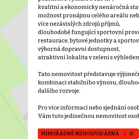
kvalitní a ekonomicky nenáročná sta
možnost pronájmu celého areálu nebo 
více nezávislých zdrojů příjmů,
dlouhodobě fungující sportovní prov
restaurace, bytové jednotky a sporto
výborná dopravní dostupnost,
atraktivní lokalita v zeleni s výhlede
Tato nemovitost představuje výjimečno
kombinaci stabilního výnosu, dlouh
dalšího rozvoje.
Pro více informací nebo sjednání oso
Vám tuto jedinečnou nemovitost oso
MIMOŘÁDNĚ NEHOSPODÁRNÁ
G