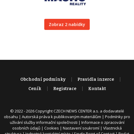
Zobraz 2 nabídky
Obchodní podmínky
Pravidla inzerce
Ceník
Registrace
Kontakt
© 2022 - 2026 Copyright CZECH NEWS CENTER a.s. a dodavatelé
obsahu |
Autorská práva k publikovaným materiálům
|
Podmínky pro
užívání služby informační společnosti
|
Informace o zpracování
osobních údajů
|
Cookies
|
Nastavení soukromí
|
Vlastnická
struktura
|
Jednotné kontaktní místo / Single Point of Contact
|
Podat