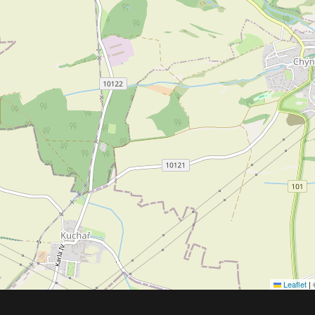
Leaflet
|