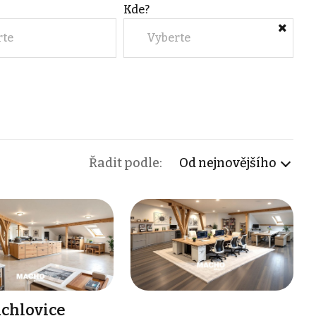
Kde?
rte
Vyberte
Řadit podle:
Od nejnovějšího
achlovice