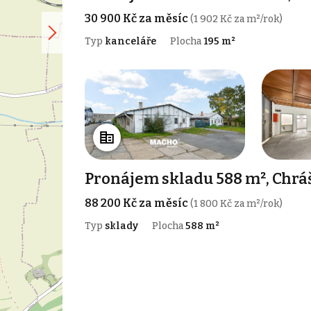
30 900 Kč za měsíc
(1 902 Kč za m²/rok)
Typ
kanceláře
Plocha
195 m²
Pronájem skladu 588 m², Chrá
88 200 Kč za měsíc
(1 800 Kč za m²/rok)
Typ
sklady
Plocha
588 m²