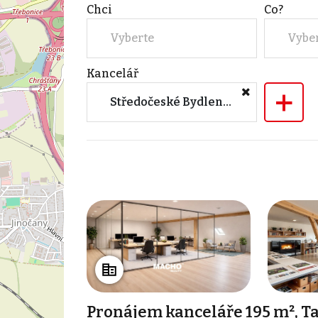
Chci
Co?
Vyberte
Vybe
Kancelář
+
Středočeské Bydlení s.r.o.
Pronájem kanceláře 195 m², T