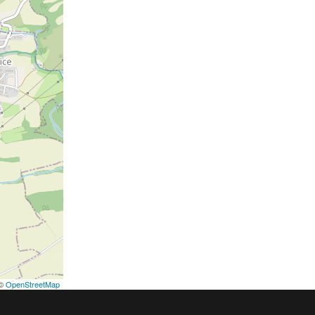
©
OpenStreetMap