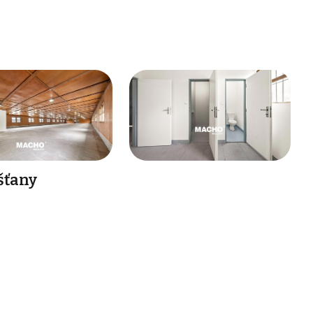
šťany