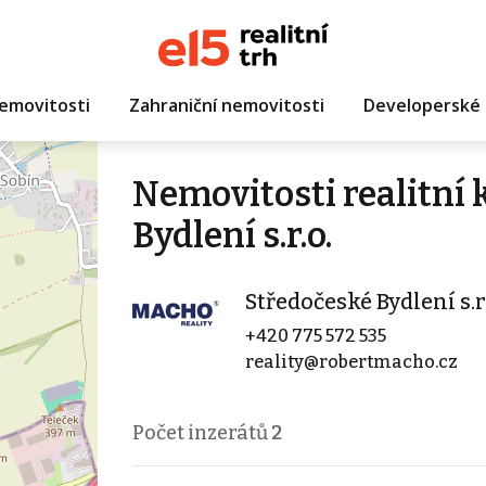
emovitosti
Zahraniční nemovitosti
Developerské 
Nemovitosti realitní
Bydlení s.r.o.
Středočeské Bydlení s.r
+420 775 572 535
reality@robertmacho.cz
Počet inzerátů
2