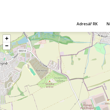
Adresář RK
N
+
−