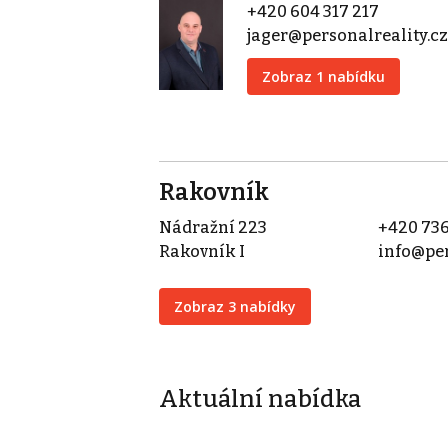
+420 604 317 217
jager@personalreality.cz
Zobraz 1 nabídku
Rakovník
Nádražní 223
+420 736
Rakovník I
info@per
Zobraz 3 nabídky
Aktuální nabídka