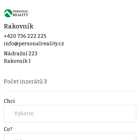
Rakovník
+420 736 222 225
info@personalreality.cz
Nádražní 223
Rakovník I
Počet inzerátů
3
Chci
Vyberte
Co?