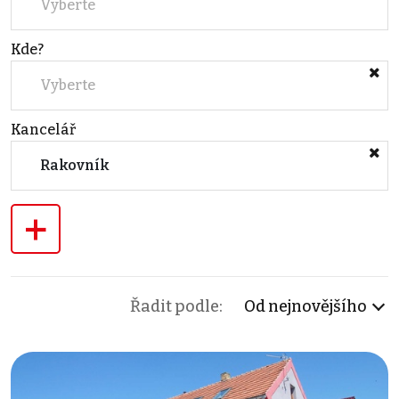
Vyberte
Kde?
Vyberte
Kancelář
Rakovník
+
Řadit podle:
Od nejnovějšího