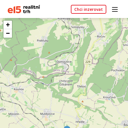
Chci inzerovat
+
−