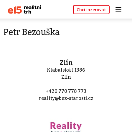
Chci inzerovat
Petr Bezouška
Zlín
Klabalská I 1386
Zlín
+420 770 778 773
reality@bez-starosti.cz