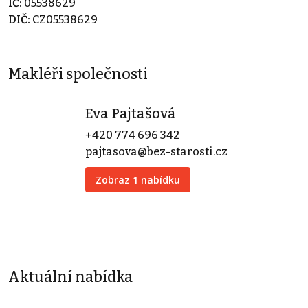
IČ:
05538629
DIČ:
CZ05538629
Makléři společnosti
Eva Pajtašová
+420 774 696 342
pajtasova@bez-starosti.cz
Zobraz 1 nabídku
Aktuální nabídka