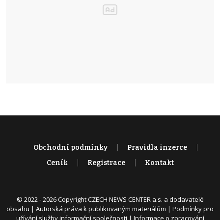
Obchodní podmínky
Pravidla inzerce
Ceník
Registrace
Kontakt
© 2022 - 2026 Copyright CZECH NEWS CENTER a.s. a dodavatelé
obsahu |
Autorská práva k publikovaným materiálům
|
Podmínky pro
užívání služby informační společnosti
|
Informace o zpracování