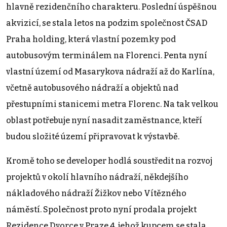
hlavně rezidenčního charakteru. Poslední úspěšnou
akvizicí, se stala letos na podzim společnost ČSAD
Praha holding, která vlastní pozemky pod
autobusovým terminálem na Florenci. Penta nyní
vlastní území od Masarykova nádraží až do Karlína,
včetně autobusového nádraží a objektů nad
přestupními stanicemi metra Florenc. Na tak velkou
oblast potřebuje nyní nasadit zaměstnance, kteří
budou složité území připravovat k výstavbě.
Kromě toho se developer hodlá soustředit na rozvoj
projektů v okolí hlavního nádraží, někdejšího
nákladového nádraží Žižkov nebo Vítězného
náměstí. Společnost proto nyní prodala projekt
Rezidence Dvorce v Praze 4, jehož kupcem se stala