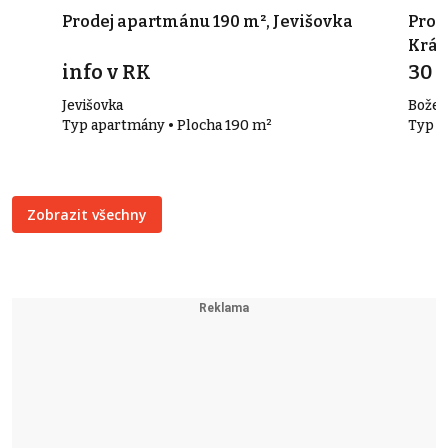
d
Prodej apartmánu 190 m², Jevišovka
Pron
Král
info v RK
30 
Jevišovka
Božet
Typ apartmány • Plocha 190 m²
Typ k
Zobrazit všechny