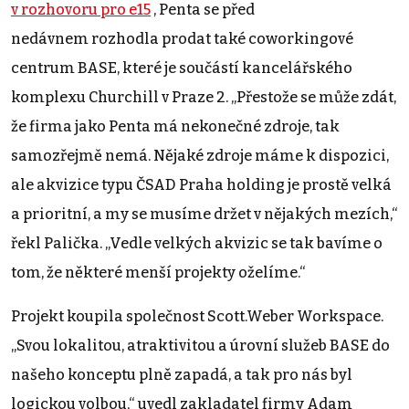
v rozhovoru pro e15
, Penta se před
nedávnem rozhodla prodat také coworkingové
centrum BASE, které je součástí kancelářského
komplexu Churchill v Praze 2. „Přestože se může zdát,
že firma jako Penta má nekonečné zdroje, tak
samozřejmě nemá. Nějaké zdroje máme k dispozici,
ale akvizice typu ČSAD Praha holding je prostě velká
a prioritní, a my se musíme držet v nějakých mezích,“
řekl Palička. „Vedle velkých akvizic se tak bavíme o
tom, že některé menší projekty oželíme.“
Projekt koupila společnost Scott.Weber Workspace.
„Svou lokalitou, atraktivitou a úrovní služeb BASE do
našeho konceptu plně zapadá, a tak pro nás byl
logickou volbou,“ uvedl zakladatel firmy Adam