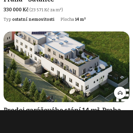
330 000 Kč
(23 571 Kč za m²)
Typ
ostatní nemovitosti
Plocha
14 m²
Prodej garážového stání 14 m², Praha -
Satalice
550 000 Kč
(39 286 Kč za m²)