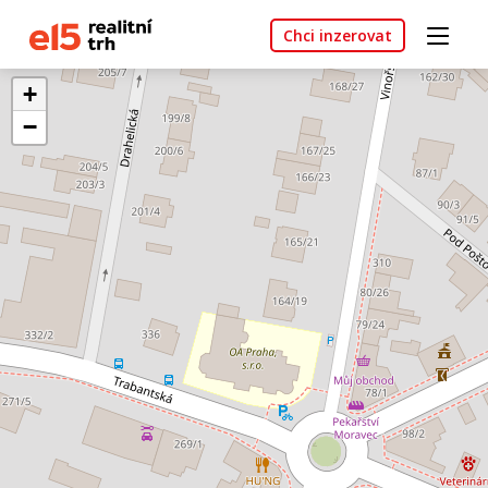
Chci inzerovat
+
−