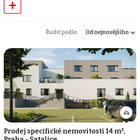
+
Řadit podle:
Od nejnovějšího
Prodej specifické nemovitosti 14 m²,
Praha - Satalice