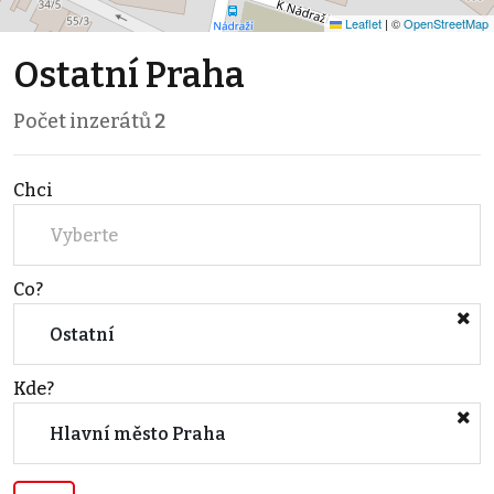
Leaflet
|
©
OpenStreetMap
Ostatní Praha
Počet inzerátů
2
Chci
Vyberte
Co?
Ostatní
Kde?
Hlavní město Praha