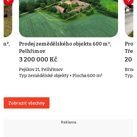
 m²,
Prodej zemědělského objektu 600 m²,
Prod
Pelhřimov
Třeb
3 200 000 Kč
20 
Pejškov 21, Pelhřimov
Brněn
Typ zemědělské objekty • Plocha 600 m²
Typ o
Zobrazit všechny