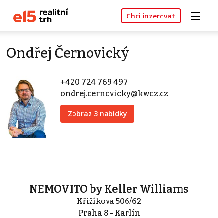
Chci inzerovat
Ondřej Černovický
+420 724 769 497
ondrej.cernovicky@kwcz.cz
Zobraz 3 nabídky
NEMOVITO by Keller Williams
Křižíkova 506/62
Praha 8 - Karlín