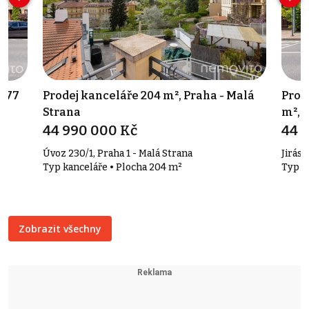
 577
Prodej kanceláře 204 m², Praha - Malá
Prod
Strana
m², 
44 990 000 Kč
44 
Úvoz 230/1, Praha 1 - Malá Strana
Jirás
Typ kanceláře • Plocha 204 m²
Typ u
Zobrazit všechny