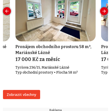
ské
Pronájem obchodního prostoru 58 m²,
Pron
Mariánské Lázně
Lázn
17 000 Kč za měsíc
17 0
Tyršova 236/15, Mariánské Lázně
Tyršo
Typ obchodní prostory • Plocha 58 m²
Typ k
Zobrazit všechny