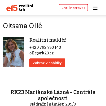
Chci inzerovat
Oksana Ollé
Realitní makléř
+420 792 750 140
olle@rk23.cz
Zobraz 2 nabídky
RK23 Mariánské Lázně - Centrála
společnosti
Nádražní náměstí 299/8