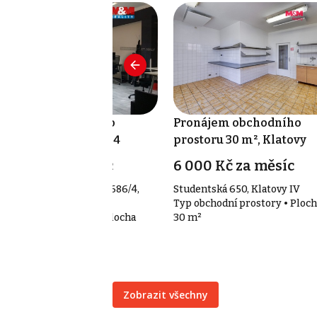
ronájem obchodního
Pronájem obchodního
ostoru 65 m², Praha 4
prostoru 30 m², Klatovy
9 990 Kč za měsíc
6 000 Kč za měsíc
huslava ze Švamberka 1686/4,
Studentská 650, Klatovy IV
aha 4 - Nusle
Typ obchodní prostory • Ploch
p obchodní prostory • Plocha
30 m²
 m²
Zobrazit všechny