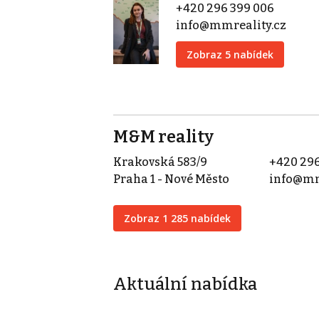
+420 296 399 006
info@mmreality.cz
Zobraz 5 nabídek
M&M reality
Krakovská 583/9
+420 296
Praha 1 - Nové Město
info@mm
Zobraz 1 285 nabídek
Aktuální nabídka