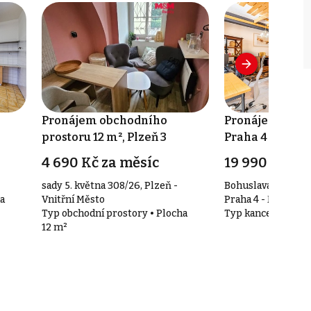
Pronájem obchodního
Pronájem kance
prostoru 12 m², Plzeň 3
Praha 4
4 690 Kč za měsíc
19 990 Kč za
sady 5. května 308/26, Plzeň -
Bohuslava ze Švam
a
Vnitřní Město
Praha 4 - Nusle
Typ obchodní prostory • Plocha
Typ kanceláře • Pl
12 m²