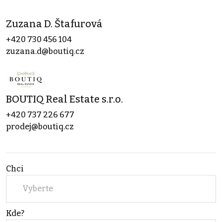
Zuzana D. Štafurová
+420 730 456 104
zuzana.d@boutiq.cz
BOUTIQ Real Estate s.r.o.
+420 737 226 677
prodej@boutiq.cz
Chci
Vyberte
Kde?