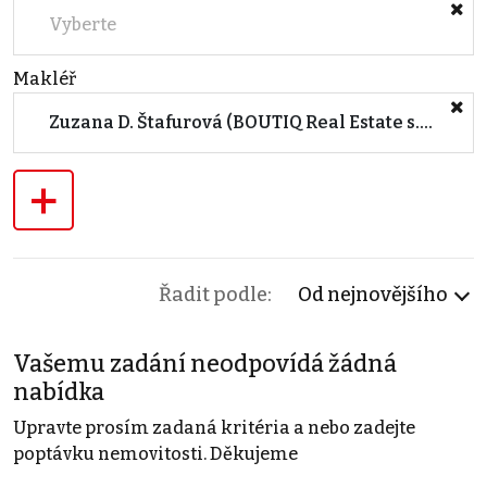
Vyberte
Makléř
Zuzana D. Štafurová (BOUTIQ Real Estate s.r.o.)
+
Řadit podle:
Od nejnovějšího
Vašemu zadání neodpovídá žádná
nabídka
Upravte prosím zadaná kritéria a nebo zadejte
poptávku nemovitosti. Děkujeme