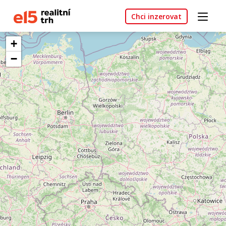
Chci inzerovat
+
−