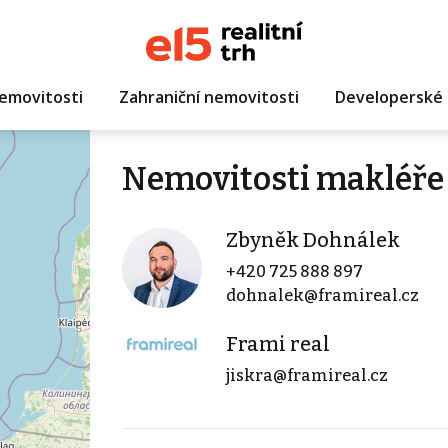
emovitosti
Zahraniční nemovitosti
Developerské 
Nemovitosti makléře
Zbyněk Dohnálek
+420 725 888 897
dohnalek@framireal.cz
Frami real
jiskra@framireal.cz