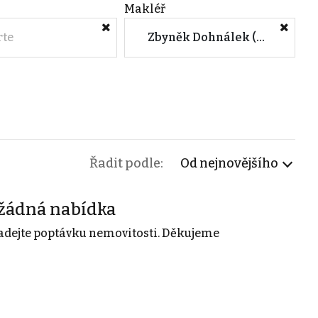
Makléř
rte
Zbyněk Dohnálek (Frami real)
Řadit podle:
Od nejnovějšího
žádná nabídka
adejte poptávku nemovitosti. Děkujeme