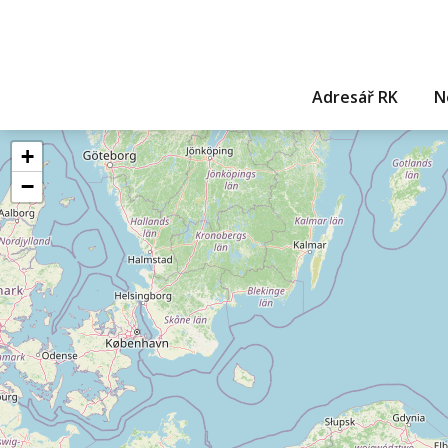
Adresář RK
N
+
−