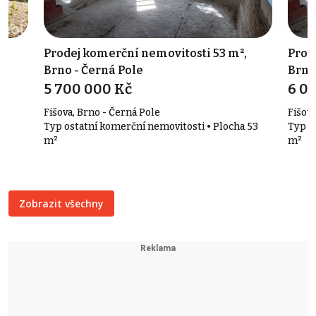
,
Prodej komerční nemovitosti 53 m²,
Prod
Brno - Černá Pole
Brno
5 700 000 Kč
6 0
Fišova, Brno - Černá Pole
Fišova
Typ ostatní komerční nemovitosti • Plocha 53
Typ o
m²
m²
Zobrazit všechny