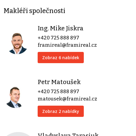
Makléři společnosti
Ing. Mike Jiskra
+420 725 888 897
framireal@framireal.cz
Zobraz 6 nabídek
Petr Matoušek
+420 725 888 897
matousek@framireal.cz
Zobraz 2 nabídky
Vladyslava Tarasiuk