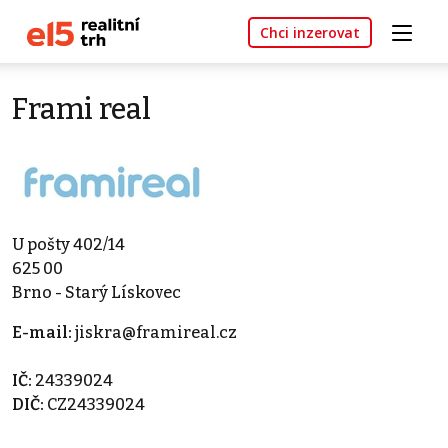
Chci inzerovat
Frami real
U pošty 402/14
625 00
Brno - Starý Lískovec
E-mail:
jiskra@framireal.cz
IČ:
24339024
DIČ:
CZ24339024