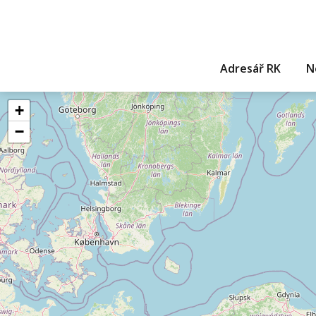
Adresář RK
N
+
−