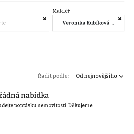
Makléř
rte
Veronika Kubíková (STÁLÝ nájem)
Řadit podle:
Od nejnovějšího
žádná nabídka
adejte poptávku nemovitosti. Děkujeme