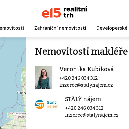
emovitosti
Zahraniční nemovitosti
Developerské 
Nemovitosti makléře
Veronika Kubíková
+420 246 034 312
inzerce@stalynajem.cz
STÁLÝ nájem
+420 246 034 312
inzerce@stalynajem.cz