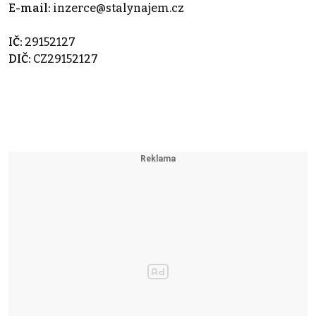
E-mail:
inzerce@stalynajem.cz
IČ:
29152127
DIČ:
CZ29152127