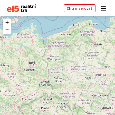
Chci inzerovat
+
−