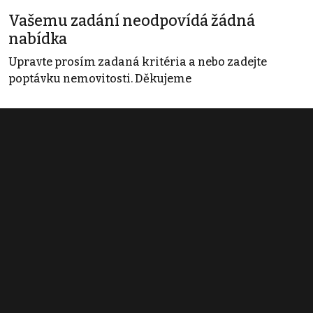
Vašemu zadání neodpovídá žádná
nabídka
Upravte prosím zadaná kritéria a nebo zadejte
poptávku nemovitosti. Děkujeme
Obchodní podmínky
Pravidla inzerce
Ceník
Registrace
Kontakt
© 2022 - 2026 Copyright CZECH NEWS CENTER a.s. a dodavatelé
obsahu |
Autorská práva k publikovaným materiálům
|
Podmínky pro
užívání služby informační společnosti
|
Informace o zpracování
osobních údajů
|
Cookies
|
Nastavení soukromí
|
Vlastnická
struktura
|
Jednotné kontaktní místo / Single Point of Contact
|
Podat