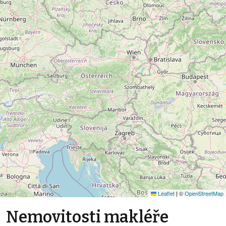
Leaflet
|
©
OpenStreetMap
Nemovitosti makléře