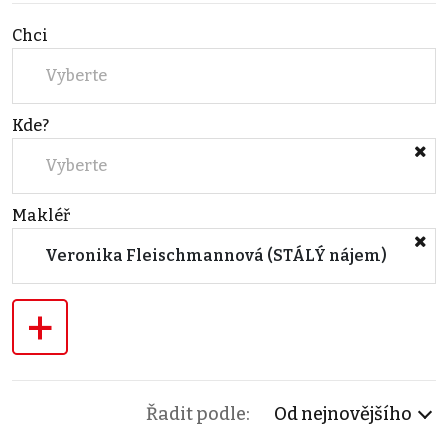
Chci
Vyberte
Kde?
Vyberte
Makléř
Veronika Fleischmannová (STÁLÝ nájem)
+
Řadit podle:
Od nejnovějšího