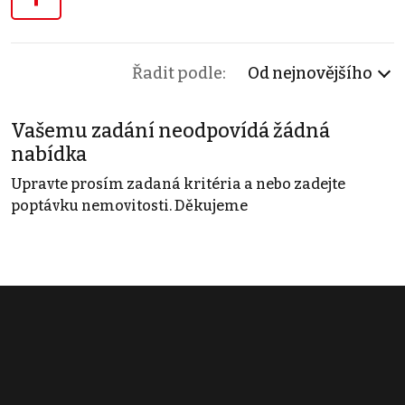
Řadit podle:
Od nejnovějšího
Vašemu zadání neodpovídá žádná
nabídka
Upravte prosím zadaná kritéria a nebo zadejte
poptávku nemovitosti. Děkujeme
Obchodní podmínky
Pravidla inzerce
Ceník
Registrace
Kontakt