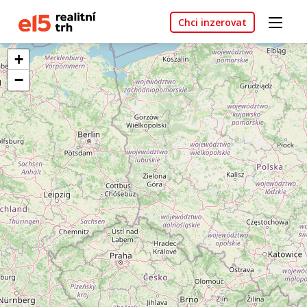
Chci inzerovat
+
−