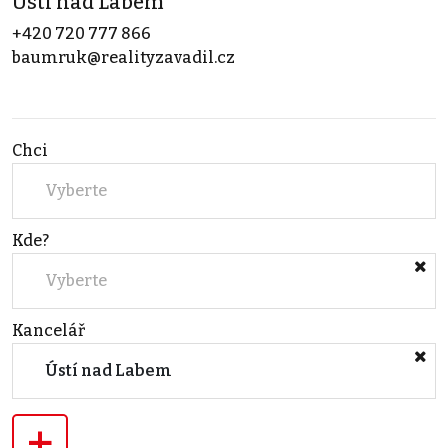
Ústí nad Labem
+420 720 777 866
baumruk@realityzavadil.cz
Chci
Vyberte
Kde?
Vyberte
Kancelář
Ústí nad Labem
+