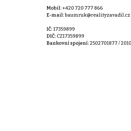
Mobil:
+420 720 777 866
E-mail:
baumruk@realityzavadil.cz
IČ:
17359899
DIČ:
CZ17359899
Bankovní spojení:
2502701877 / 201